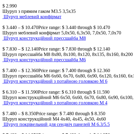
$
2.990
Шуруп з прямим гаком М3.5
3,5х35
Шуруп меблевий конфірмат
$
3.440
–
$
10.470
Price range: $ 3.440 through $ 10.470
Шуруп меблевий конфірмат
5,0х50, 6,3х50, 7,0х50, 7,0х70
Шуруп конструкційний прессшайба М8
$
7.830
–
$
12.140
Price range: $ 7.830 through $ 12.140
Шуруп прессшайба М8
8х80, 8х100, 8х120, 8х135, 8х160, 8х200
Шуруп конструкційний прессшайба М6
$
7.400
–
$
12.360
Price range: $ 7.400 through $ 12.360
Шуруп прессшайба М6
6х60, 6х70, 6х80, 6х90, 6х120, 6х160, 6х
Шуруп конструкційний з потайною головкою М 6
$
6.310
–
$
11.590
Price range: $ 6.310 through $ 11.590
Шуруп конструкційний М6
6х50, 6х60, 6х70, 6х80, 6х90, 6х100
Шуруп конструкційний з потайною головкою М 4
$
7.480
–
$
8.350
Price range: $ 7.480 through $ 8.350
Шуруп конструкційний М4
4х40, 4х45, 4х50, 4х60
Шуруп покрівельний для сендвіч панелей М 6.3/5.5