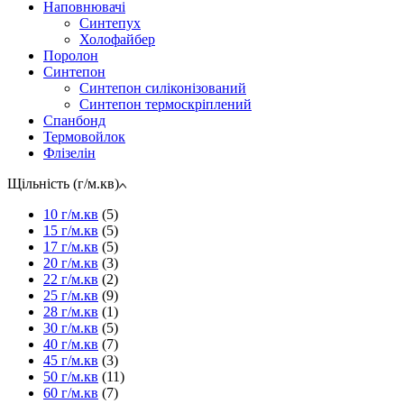
Наповнювачі
Синтепух
Холофайбер
Поролон
Синтепон
Синтепон силіконізований
Синтепон термоскріплений
Спанбонд
Термовойлок
Флізелін
Щільність (г/м.кв)
10 г/м.кв
(5)
15 г/м.кв
(5)
17 г/м.кв
(5)
20 г/м.кв
(3)
22 г/м.кв
(2)
25 г/м.кв
(9)
28 г/м.кв
(1)
30 г/м.кв
(5)
40 г/м.кв
(7)
45 г/м.кв
(3)
50 г/м.кв
(11)
60 г/м.кв
(7)