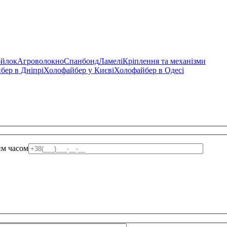
ойлок
Агроволокно
Спанбонд
Ламелі
Кріплення та механізми
бер в Дніпрі
Холофайбер у Києві
Холофайбер в Одесі
им часом