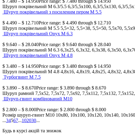
$
7.480
–
$
14.950
Price range: $ 7.480 through $ 14.950
Шуруп покрівельний М 6.3/5.5
6,3/5,5х100, 6,3/5,5х130, 6,3/5,5х
Шуруп покрівельний з посиленим пером М 5.5
$
4.490
–
$
12.710
Price range: $ 4.490 through $ 12.710
Шуруп покрівельний М 5.5
5,5×32, 5,5×38, 5,5×50, 5,5х70, 5,5х
Шуруп покрівельний Onyx М 6.3
$
9.640
–
$
28.040
Price range: $ 9.640 through $ 28.040
Шуруп покрівельний М 6.3
6,3х25, 6,3х32, 6,3х38, 6,3х50, 6,3х7
Шуруп покрівельний Onyx М 4.8
$
3.480
–
$
14.950
Price range: $ 3.480 through $ 14.950
Шуруп покрівельний М 4.8
4,8х16, 4,8х19, 4,8х25, 4,8х32, 4,8х3
Турбогвинт М 7.5
$
3.890
–
$
8.670
Price range: $ 3.890 through $ 8.670
Шуруп рамний
7,5х52, 7,5х72, 7,5х92, 7,5х112, 7,5х132, 7,5х152
Шуруп-гвинт комбінований М10
$
2.800
–
$
8.000
Price range: $ 2.800 through $ 8.000
Розмір шуруп-гвинт М10
10х80, 10х100, 10х120, 10х140, 10х16
...
3
4
5
6
7
...
10
20
30
...
Будь в курсі акцій та знижок