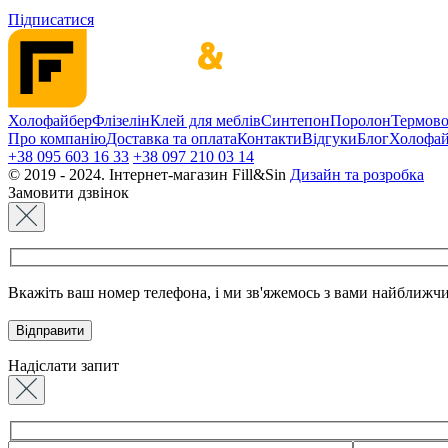
Підписатися
Холофайбер
Флізелін
Клей для меблів
Синтепон
Поролон
Термов
Про компанію
Доставка та оплата
Контакти
Відгуки
Блог
Холофай
+38 095 603 16 33
+38 097 210 03 14
© 2019 - 2024. Інтернет-магазин Fill&Sin
Дизайн та розробка
Замовити дзвінок
Вкажіть ваш номер телефона, і ми зв'яжемось з вами найближч
Надіслати запит