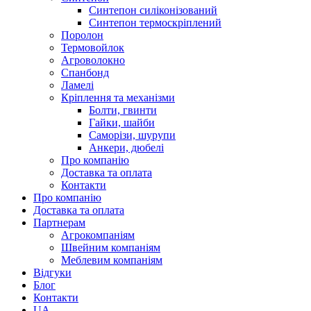
Синтепон силіконізований
Синтепон термоскріплений
Поролон
Термовойлок
Агроволокно
Спанбонд
Ламелі
Кріплення та механізми
Болти, гвинти
Гайки, шайби
Саморізи, шурупи
Анкери, дюбелі
Про компанію
Доставка та оплата
Контакти
Про компанію
Доставка та оплата
Партнерам
Агрокомпаніям
Швейним компаніям
Меблевим компаніям
Відгуки
Блог
Контакти
UA