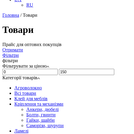
RU
Головна
/
Товари
Товари
Прайс для оптових покупців
Отримати
Фільтри
фільтри
Фільтрувати за ціною
Категорії товарів
Агроволокно
Всі товари
Клей для меблів
Кріплення та механізми
Анкери, дюбелі
Болти, гвинти
Гайки, шайби
Саморізи, шурупи
Ламелі