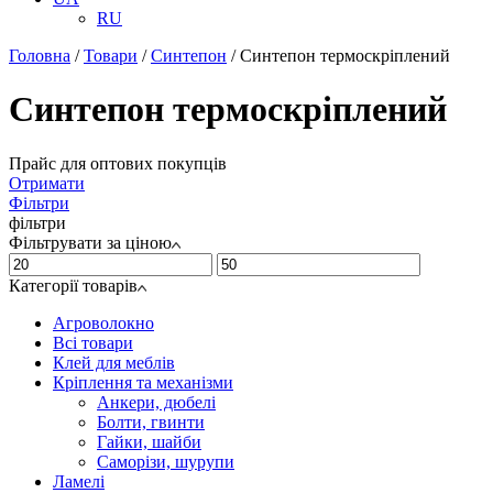
RU
Головна
/
Товари
/
Синтепон
/
Синтепон термоскріплений
Синтепон термоскріплений
Прайс для оптових покупців
Отримати
Фільтри
фільтри
Фільтрувати за ціною
Категорії товарів
Агроволокно
Всі товари
Клей для меблів
Кріплення та механізми
Анкери, дюбелі
Болти, гвинти
Гайки, шайби
Саморізи, шурупи
Ламелі