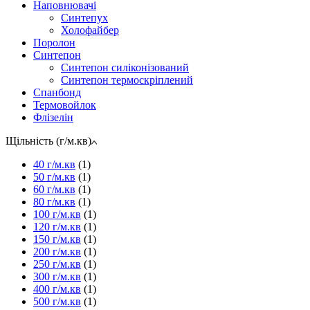
Наповнювачі
Синтепух
Холофайбер
Поролон
Синтепон
Синтепон силіконізований
Синтепон термоскріплений
Спанбонд
Термовойлок
Флізелін
Щільність (г/м.кв)
40 г/м.кв
(1)
50 г/м.кв
(1)
60 г/м.кв
(1)
80 г/м.кв
(1)
100 г/м.кв
(1)
120 г/м.кв
(1)
150 г/м.кв
(1)
200 г/м.кв
(1)
250 г/м.кв
(1)
300 г/м.кв
(1)
400 г/м.кв
(1)
500 г/м.кв
(1)