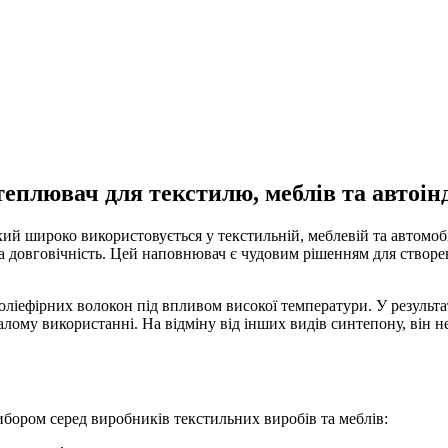
еплювач для текстилю, меблів та автоінд
ий широко використовується у текстильній, меблевій та автомобі
та довговічність. Цей наповнювач є чудовим рішенням для створенн
іефірних волокон під впливом високої температури. У результат
валому використанні. На відміну від інших видів синтепону, він 
ибором серед виробників текстильних виробів та меблів: