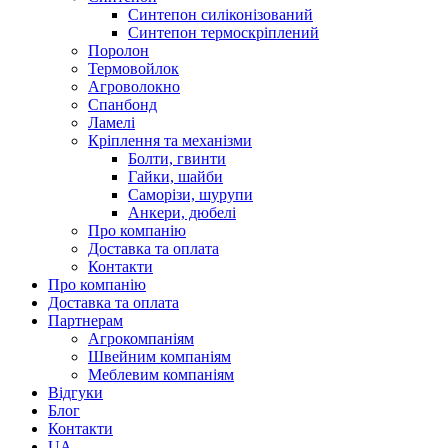
Синтепон силіконізований
Синтепон термоскріплений
Поролон
Термовойлок
Агроволокно
Спанбонд
Ламелі
Кріплення та механізми
Болти, гвинти
Гайки, шайби
Саморізи, шурупи
Анкери, дюбелі
Про компанію
Доставка та оплата
Контакти
Про компанію
Доставка та оплата
Партнерам
Агрокомпаніям
Швейним компаніям
Меблевим компаніям
Відгуки
Блог
Контакти
UA