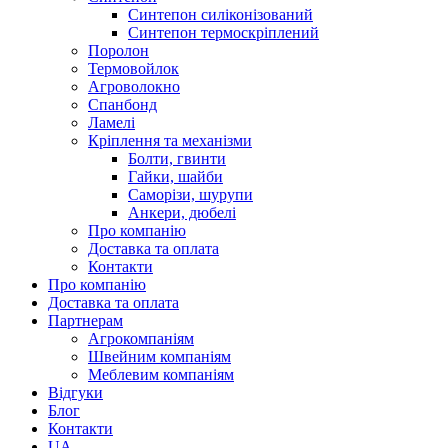
Синтепон силіконізований
Синтепон термоскріплений
Поролон
Термовойлок
Агроволокно
Спанбонд
Ламелі
Кріплення та механізми
Болти, гвинти
Гайки, шайби
Саморізи, шурупи
Анкери, дюбелі
Про компанію
Доставка та оплата
Контакти
Про компанію
Доставка та оплата
Партнерам
Агрокомпаніям
Швейним компаніям
Меблевим компаніям
Відгуки
Блог
Контакти
UA