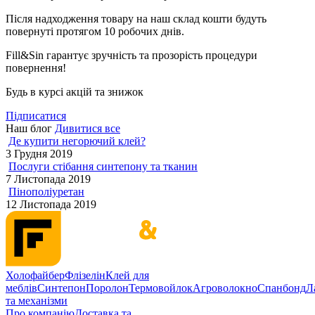
Після надходження товару на наш склад кошти будуть
повернуті протягом 10 робочих днів.
Fill&Sin гарантує зручність та прозорість процедури
повернення!
Будь в курсі акцій та знижок
Підписатися
Наш блог
Дивитися все
Де купити негорючий клей?
3 Грудня 2019
Послуги стібання синтепону та тканин
7 Листопада 2019
Пінополіуретан
12 Листопада 2019
Холофайбер
Флізелін
Клей для
меблів
Синтепон
Поролон
Термовойлок
Агроволокно
Спанбонд
Л
та механізми
Про компанію
Доставка та