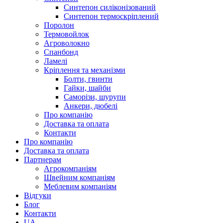
Синтепон силіконізований
Синтепон термоскріплений
Поролон
Термовойлок
Агроволокно
Спанбонд
Ламелі
Кріплення та механізми
Болти, гвинти
Гайки, шайби
Саморізи, шурупи
Анкери, дюбелі
Про компанію
Доставка та оплата
Контакти
Про компанію
Доставка та оплата
Партнерам
Агрокомпаніям
Швейним компаніям
Меблевим компаніям
Відгуки
Блог
Контакти
UA