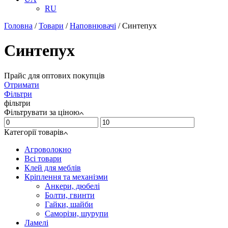
RU
Головна
/
Товари
/
Наповнювачі
/
Синтепух
Синтепух
Прайс для оптових покупців
Отримати
Фільтри
фільтри
Фільтрувати за ціною
Категорії товарів
Агроволокно
Всі товари
Клей для меблів
Кріплення та механізми
Анкери, дюбелі
Болти, гвинти
Гайки, шайби
Саморізи, шурупи
Ламелі