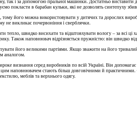
у, так і за допомогою пральної машинки. Достатньо виставити де
ємо покласти в барабан кульки, які не дозволять синтепуху збив
тому його можна використовувати у дитячих та дорослих вироб
ому не викликає почервоніння і сверблячки.
ти тепло, швидко висихати та відштовхувати вологу – за всі ці
трику. Також наповнювач відрізняється пружністю: він швидко в
пувати його великими партіями. Якщо зважити на його тривалий е
им аналогом.
оке визнання серед виробників по всій Україні. Він допомагає 
би з цим наповнювачем стають більш довговічними й практичними
кстилю, меблів та верхнього одягу.