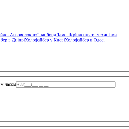
ойлок
Агроволокно
Спанбонд
Ламелі
Кріплення та механізми
бер в Дніпрі
Холофайбер у Києві
Холофайбер в Одесі
им часом