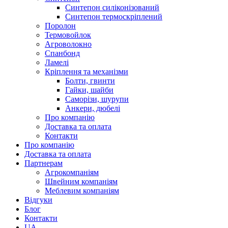
Синтепон силіконізований
Синтепон термоскріплений
Поролон
Термовойлок
Агроволокно
Спанбонд
Ламелі
Кріплення та механізми
Болти, гвинти
Гайки, шайби
Саморізи, шурупи
Анкери, дюбелі
Про компанію
Доставка та оплата
Контакти
Про компанію
Доставка та оплата
Партнерам
Агрокомпаніям
Швейним компаніям
Меблевим компаніям
Відгуки
Блог
Контакти
UA