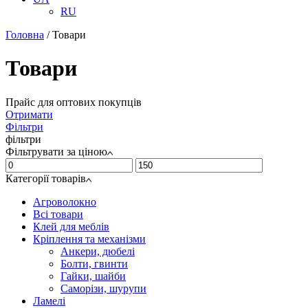
RU
Головна
/
Товари
Товари
Прайс для оптових покупців
Отримати
Фільтри
фільтри
Фільтрувати за ціною
Категорії товарів
Агроволокно
Всі товари
Клей для меблів
Кріплення та механізми
Анкери, дюбелі
Болти, гвинти
Гайки, шайби
Саморізи, шурупи
Ламелі