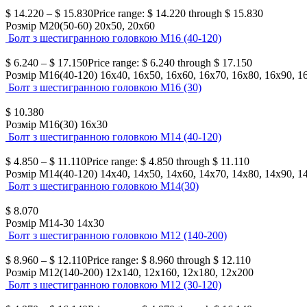
$
14.220
–
$
15.830
Price range: $ 14.220 through $ 15.830
Розмір М20(50-60)
20х50, 20х60
Болт з шестигранною головкою М16 (40-120)
$
6.240
–
$
17.150
Price range: $ 6.240 through $ 17.150
Розмір М16(40-120)
16х40, 16х50, 16х60, 16х70, 16х80, 16х90, 1
Болт з шестигранною головкою М16 (30)
$
10.380
Розмір М16(30)
16х30
Болт з шестигранною головкою М14 (40-120)
$
4.850
–
$
11.110
Price range: $ 4.850 through $ 11.110
Розмір М14(40-120)
14х40, 14х50, 14х60, 14х70, 14х80, 14х90, 1
Болт з шестигранною головкою М14(30)
$
8.070
Розмір М14-30
14х30
Болт з шестигранною головкою М12 (140-200)
$
8.960
–
$
12.110
Price range: $ 8.960 through $ 12.110
Розмір М12(140-200)
12х140, 12х160, 12х180, 12х200
Болт з шестигранною головкою М12 (30-120)