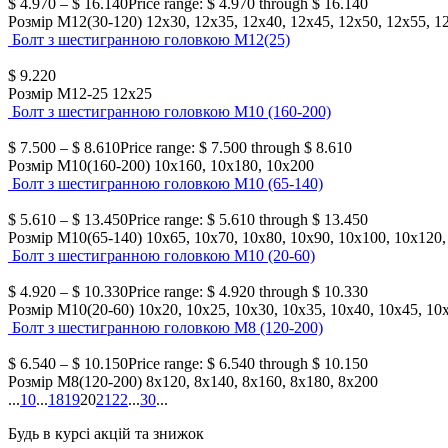
$
4.970
–
$
16.140
Price range: $ 4.970 through $ 16.140
Розмір М12(30-120)
12х30, 12х35, 12х40, 12х45, 12х50, 12х55, 1
Болт з шестигранною головкою М12(25)
$
9.220
Розмір М12-25
12х25
Болт з шестигранною головкою М10 (160-200)
$
7.500
–
$
8.610
Price range: $ 7.500 through $ 8.610
Розмір М10(160-200)
10х160, 10х180, 10х200
Болт з шестигранною головкою М10 (65-140)
$
5.610
–
$
13.450
Price range: $ 5.610 through $ 13.450
Розмір М10(65-140)
10х65, 10х70, 10х80, 10х90, 10х100, 10х120
Болт з шестигранною головкою М10 (20-60)
$
4.920
–
$
10.330
Price range: $ 4.920 through $ 10.330
Розмір М10(20-60)
10х20, 10х25, 10х30, 10х35, 10х40, 10х45, 10
Болт з шестигранною головкою М8 (120-200)
$
6.540
–
$
10.150
Price range: $ 6.540 through $ 10.150
Розмір М8(120-200)
8х120, 8х140, 8х160, 8х180, 8х200
...
10
...
18
19
20
21
22
...
30
...
Будь в курсі акцій та знижок