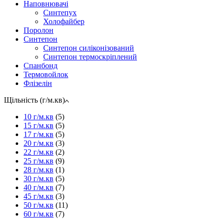
Наповнювачі
Синтепух
Холофайбер
Поролон
Синтепон
Синтепон силіконізований
Синтепон термоскріплений
Спанбонд
Термовойлок
Флізелін
Щільність (г/м.кв)
10 г/м.кв
(5)
15 г/м.кв
(5)
17 г/м.кв
(5)
20 г/м.кв
(3)
22 г/м.кв
(2)
25 г/м.кв
(9)
28 г/м.кв
(1)
30 г/м.кв
(5)
40 г/м.кв
(7)
45 г/м.кв
(3)
50 г/м.кв
(11)
60 г/м.кв
(7)