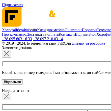
Підписатися
Холофайбер
Флізелін
Клей для меблів
Синтепон
Поролон
Термов
Про компанію
Доставка та оплата
Контакти
Відгуки
Блог
Холофай
+38 095 603 16 33
+38 097 210 03 14
© 2019 - 2024. Інтернет-магазин Fill&Sin
Дизайн та розробка
Замовити дзвінок
Вкажіть ваш номер телефона, і ми зв'яжемось з вами найближч
Надіслати запит