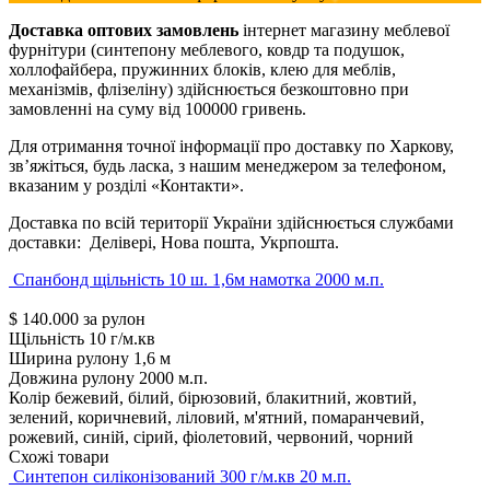
Доставка оптових замовлень
інтернет магазину меблевої
фурнітури (синтепону меблевого, ковдр та подушок,
холлофайбера, пружинних блоків, клею для меблів,
механізмів, флізеліну) здійснюється безкоштовно при
замовленні на суму від 100000 гривень.
Для отримання точної інформації про доставку по Харкову,
зв’яжіться, будь ласка, з нашим менеджером за телефоном,
вказаним у розділі «Контакти».
Доставка по всій території України здійснюється службами
доставки: Делівері, Нова пошта, Укрпошта.
Спанбонд щільність 10 ш. 1,6м намотка 2000 м.п.
$
140.000
за рулон
Щільність
10 г/м.кв
Ширина рулону
1,6 м
Довжина рулону
2000 м.п.
Колір
бежевий, білий, бірюзовий, блакитний, жовтий,
зелений, коричневий, ліловий, м'ятний, помаранчевий,
рожевий, синій, сірий, фіолетовий, червоний, чорний
Схожі товари
Синтепон силіконізований 300 г/м.кв 20 м.п.