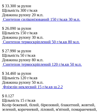
$
33.300
за рулон
Щільність
300 г/м.кв
Довжина рулону
20 м.п.
Синтепон силіконізований 150 г/м.кв 30 м.п.
$
26.090
за рулон
Щільність
150 г/м.кв
Довжина рулону
30 м.п.
Синтепон термоскріплений 50 г/м.кв 80 м.п.
$
27.990
за рулон
Щільність
50 г/м.кв
Довжина рулону
80 м.п.
Синтепон термоскріплений 120 г/м.кв 50 м.п.
$
34.460
за рулон
Щільність
120 г/м.кв
Довжина рулону
50 м.п.
Флізелін неклеєвий 15 г/м.кв ш.2.2
$
0.127
Щільність
15 г/м.кв
Колір
бежевий, білий, бірюзовий, блакитний, жовтий,
зелений, коричневий, ліловий, м'ятний, помаранчевий,