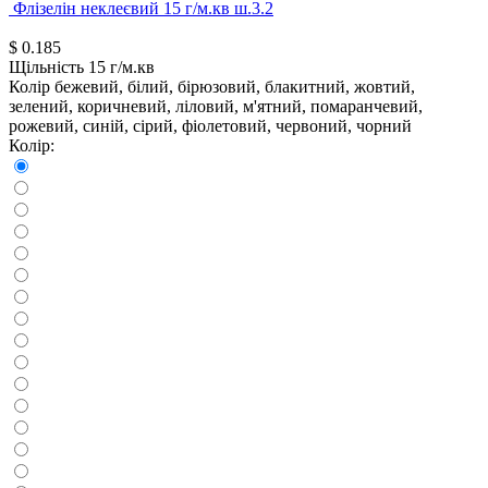
Флізелін неклеєвий 15 г/м.кв ш.3.2
$
0.185
Щільність
15 г/м.кв
Колір
бежевий, білий, бірюзовий, блакитний, жовтий,
зелений, коричневий, ліловий, м'ятний, помаранчевий,
рожевий, синій, сірий, фіолетовий, червоний, чорний
Колір: