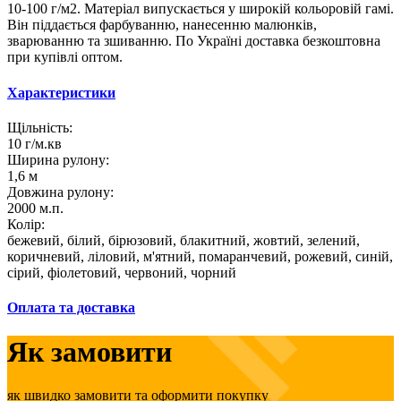
10-100 г/м2. Матеріал випускається у широкій кольоровій гамі.
Він піддається фарбуванню, нанесенню малюнків,
зварюванню та зшиванню. По Україні доставка безкоштовна
при купівлі оптом.
Характеристики
Щільність:
10 г/м.кв
Ширина рулону:
1,6 м
Довжина рулону:
2000 м.п.
Колір:
бежевий, білий, бірюзовий, блакитний, жовтий, зелений,
коричневий, ліловий, м'ятний, помаранчевий, рожевий, синій,
сірий, фіолетовий, червоний, чорний
Оплата та доставка
Як замовити
як швидко замовити та оформити покупку