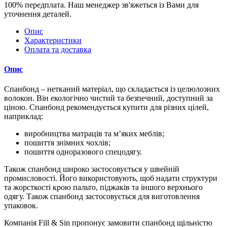
100% передплата. Наш менеджер зв'яжеться із Вами для
уточнення деталей.
Опис
Характеристики
Оплата та доставка
Опис
Спанбонд – нетканий матеріал, що складається із целюлозних
волокон. Він екологічно чистий та безпечний, доступний за
ціною. Спанбонд рекомендується купити для різних цілей,
наприклад:
виробництва матраців та м’яких меблів;
пошиття знімних чохлів;
пошиття одноразового спецодягу.
Також спанбонд широко застосовується у швейній
промисловості. Його використовують, щоб надати структури
та жорсткості крою пальто, піджаків та іншого верхнього
одягу. Також спанбонд застосовується для виготовлення
упаковок.
Компанія Fill & Sin пропонує замовити спанбонд щільністю