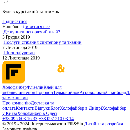
Будь в курсі акцій та знижок
Підписатися
Наш блог
Дивитися все
Де купити негорючий клей?
3 Грудня 2019
Послуги стібання синтепону та тканин
7 Листопада 2019
Пінополіуретан
12 Листопада 2019
Холофайбер
Флізелін
Клей для
меблів
Синтепон
Поролон
Термовойлок
Агроволокно
Спанбонд
Л
та механізми
Про компанію
Доставка та
оплата
Контакти
Відгуки
Блог
Холофайбер в Дніпрі
Холофайбер
у Києві
Холофайбер в Одесі
+38 095 603 16 33
+38 097 210 03 14
© 2019 - 2024. Інтернет-магазин Fill&Sin
Дизайн та розробка
Замовити дзвінок