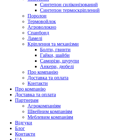
Синтепон силіконізований
Синтепон термоскріплений
Поролон
Термовойлок
Агроволокно
Спанбонд
Ламелі
Кріплення та механізми
Болти, гвинти
Гайки, шайби
Саморізи, шурупи
Анкери, дюбелі
Про компанію
Доставка та оплата
Контакти
Про компанію
Доставка та оплата
Партнерам
Агрокомпаніям
Швейним компаніям
Меблевим компаніям
Відгуки
Блог
Контакти
UA