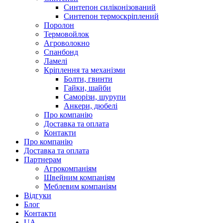
Синтепон силіконізований
Синтепон термоскріплений
Поролон
Термовойлок
Агроволокно
Спанбонд
Ламелі
Кріплення та механізми
Болти, гвинти
Гайки, шайби
Саморізи, шурупи
Анкери, дюбелі
Про компанію
Доставка та оплата
Контакти
Про компанію
Доставка та оплата
Партнерам
Агрокомпаніям
Швейним компаніям
Меблевим компаніям
Відгуки
Блог
Контакти
UA