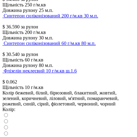
Щільність
250 г/м.кв
Довжина рулону
25 м.п.
Синтепон силіконізований 200 г/м.кв 30 м.п.
$
36.590
за рулон
Щільність
200 г/м.кв
Довжина рулону
30 м.п.
Синтепон силіконізований 60 г/м.кв 80 м.п.
$
30.540
за рулон
Щільність
60 г/м.кв
Довжина рулону
80 м.п.
Флізелін неклеєвий 10 г/м.кв ш.1.6
$
0.062
Щільність
10 г/м.кв
Колір
бежевий, білий, бірюзовий, блакитний, жовтий,
зелений, коричневий, ліловий, м'ятний, помаранчевий,
рожевий, синій, сірий, фіолетовий, червоний, чорний
Колір: