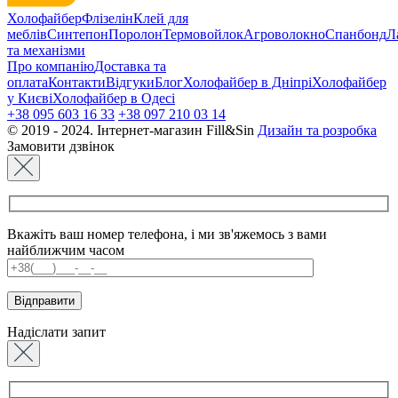
Холофайбер
Флізелін
Клей для
меблів
Синтепон
Поролон
Термовойлок
Агроволокно
Спанбонд
Л
та механізми
Про компанію
Доставка та
оплата
Контакти
Відгуки
Блог
Холофайбер в Дніпрі
Холофайбер
у Києві
Холофайбер в Одесі
+38 095 603 16 33
+38 097 210 03 14
© 2019 - 2024. Інтернет-магазин Fill&Sin
Дизайн та розробка
Замовити дзвінок
Вкажіть ваш номер телефона, і ми зв'яжемось з вами
найближчим часом
Надіслати запит