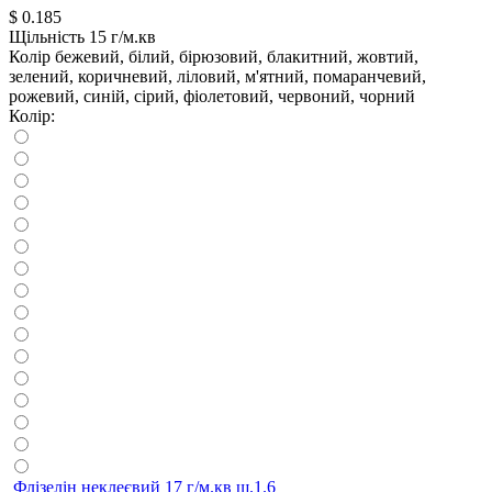
$
0.185
Щільність
15 г/м.кв
Колір
бежевий, білий, бірюзовий, блакитний, жовтий,
зелений, коричневий, ліловий, м'ятний, помаранчевий,
рожевий, синій, сірий, фіолетовий, червоний, чорний
Колір:
Флізелін неклеєвий 17 г/м.кв ш.1.6