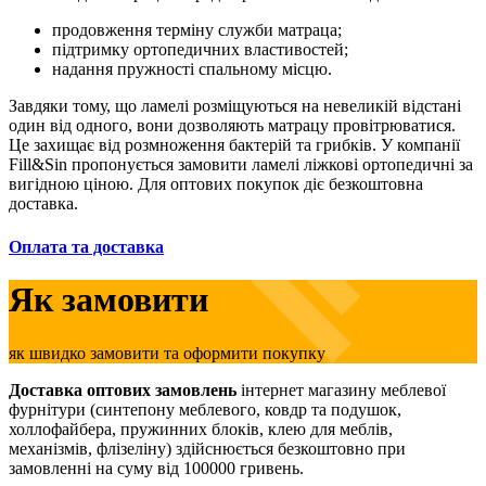
продовження терміну служби матраца;
підтримку ортопедичних властивостей;
надання пружності спальному місцю.
Завдяки тому, що ламелі розміщуються на невеликій відстані
один від одного, вони дозволяють матрацу провітрюватися.
Це захищає від розмноження бактерій та грибків. У компанії
Fill&Sin пропонується замовити ламелі ліжкові ортопедичні за
вигідною ціною. Для оптових покупок діє безкоштовна
доставка.
Оплата та доставка
Як замовити
як швидко замовити та оформити покупку
Доставка оптових замовлень
інтернет магазину меблевої
фурнітури (синтепону меблевого, ковдр та подушок,
холлофайбера, пружинних блоків, клею для меблів,
механізмів, флізеліну) здійснюється безкоштовно при
замовленні на суму від 100000 гривень.