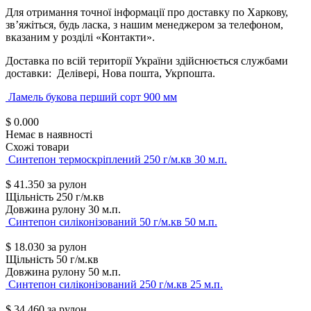
Для отримання точної інформації про доставку по Харкову,
зв’яжіться, будь ласка, з нашим менеджером за телефоном,
вказаним у розділі «Контакти».
Доставка по всій території України здійснюється службами
доставки: Делівері, Нова пошта, Укрпошта.
Ламель букова перший сорт 900 мм
$
0.000
Немає в наявності
Схожі товари
Синтепон термоскріплений 250 г/м.кв 30 м.п.
$
41.350
за рулон
Щільність
250 г/м.кв
Довжина рулону
30 м.п.
Синтепон силіконізований 50 г/м.кв 50 м.п.
$
18.030
за рулон
Щільність
50 г/м.кв
Довжина рулону
50 м.п.
Синтепон силіконізований 250 г/м.кв 25 м.п.
$
34.460
за рулон