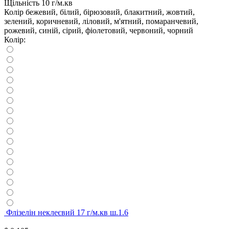
Щільність
10 г/м.кв
Колір
бежевий, білий, бірюзовий, блакитний, жовтий,
зелений, коричневий, ліловий, м'ятний, помаранчевий,
рожевий, синій, сірий, фіолетовий, червоний, чорний
Колір:
Флізелін неклеєвий 17 г/м.кв ш.1.6