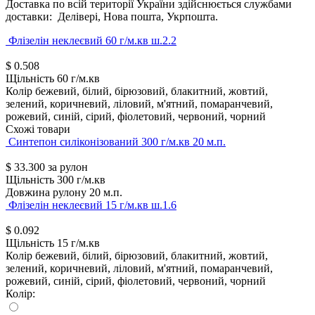
Доставка по всій території України здійснюється службами
доставки: Делівері, Нова пошта, Укрпошта.
Флізелін неклеєвий 60 г/м.кв ш.2.2
$
0.508
Щільність
60 г/м.кв
Колір
бежевий, білий, бірюзовий, блакитний, жовтий,
зелений, коричневий, ліловий, м'ятний, помаранчевий,
рожевий, синій, сірий, фіолетовий, червоний, чорний
Схожі товари
Синтепон силіконізований 300 г/м.кв 20 м.п.
$
33.300
за рулон
Щільність
300 г/м.кв
Довжина рулону
20 м.п.
Флізелін неклеєвий 15 г/м.кв ш.1.6
$
0.092
Щільність
15 г/м.кв
Колір
бежевий, білий, бірюзовий, блакитний, жовтий,
зелений, коричневий, ліловий, м'ятний, помаранчевий,
рожевий, синій, сірий, фіолетовий, червоний, чорний
Колір: