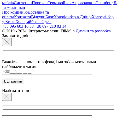
меблів
Синтепон
Поролон
Термовойлок
Агроволокно
Спанбонд
Л
та механізми
Про компанію
Доставка та
оплата
Контакти
Відгуки
Блог
Холофайбер в Дніпрі
Холофайбер
у Києві
Холофайбер в Одесі
+38 095 603 16 33
+38 097 210 03 14
© 2019 - 2024. Інтернет-магазин Fill&Sin
Дизайн та розробка
Замовити дзвінок
Вкажіть ваш номер телефона, і ми зв'яжемось з вами
найближчим часом
Надіслати запит