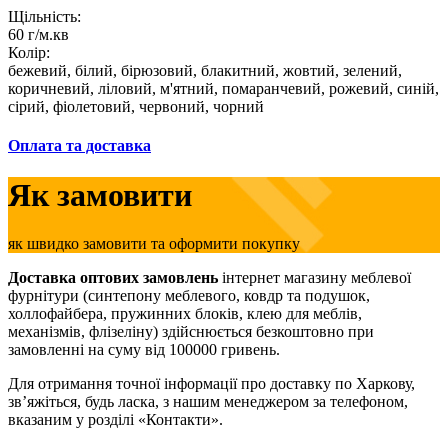
Щільність:
60 г/м.кв
Колір:
бежевий, білий, бірюзовий, блакитний, жовтий, зелений,
коричневий, ліловий, м'ятний, помаранчевий, рожевий, синій,
сірий, фіолетовий, червоний, чорний
Оплата та доставка
Як замовити
як швидко замовити та оформити покупку
Доставка оптових замовлень
інтернет магазину меблевої
фурнітури (синтепону меблевого, ковдр та подушок,
холлофайбера, пружинних блоків, клею для меблів,
механізмів, флізеліну) здійснюється безкоштовно при
замовленні на суму від 100000 гривень.
Для отримання точної інформації про доставку по Харкову,
зв’яжіться, будь ласка, з нашим менеджером за телефоном,
вказаним у розділі «Контакти».