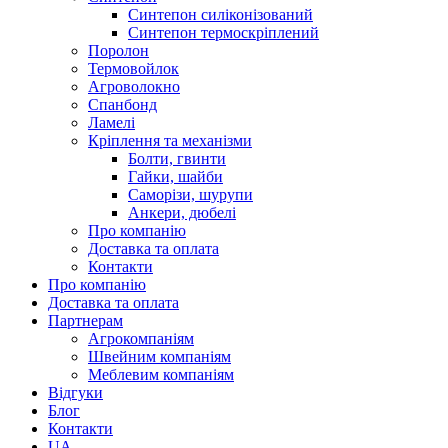
Синтепон силіконізований
Синтепон термоскріплений
Поролон
Термовойлок
Агроволокно
Спанбонд
Ламелі
Кріплення та механізми
Болти, гвинти
Гайки, шайби
Саморізи, шурупи
Анкери, дюбелі
Про компанію
Доставка та оплата
Контакти
Про компанію
Доставка та оплата
Партнерам
Агрокомпаніям
Швейним компаніям
Меблевим компаніям
Відгуки
Блог
Контакти
UA