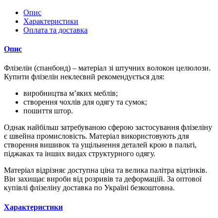
Опис
Характеристики
Оплата та доставка
Опис
Флізелін (спанбонд) – матеріал зі штучних волокон целюлози.
Купити флізелін неклеєвий рекомендується для:
виробництва м’яких меблів;
створення чохлів для одягу та сумок;
пошиття штор.
Однак найбільш затребуваною сферою застосування флізеліну
є швейна промисловість. Матеріал використовують для
створення вишивок та ущільнення деталей крою в пальті,
піджаках та інших видах структурного одягу.
Матеріал відрізняє доступна ціна та велика палітра відтінків.
Він захищає вироби від розривів та деформацій. За оптової
купівлі флізеліну доставка по Україні безкоштовна.
Характеристики