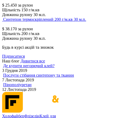
$
25.450
за рулон
Щільність
150 г/м.кв
Довжина рулону
30 м.п.
Синтепон термоскріплений 200 г/м.кв 30 м.п.
$
38.170
за рулон
Щільність
200 г/м.кв
Довжина рулону
30 м.п.
Будь в курсі акцій та знижок
Підписатися
Наш блог
Дивитися все
Де купити негорючий клей?
3 Грудня 2019
Послуги стібання синтепону та тканин
7 Листопада 2019
Пінополіуретан
12 Листопада 2019
Холофайбер
Флізелін
Клей для