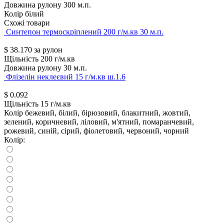
Довжина рулону
300 м.п.
Колір
білий
Схожі товари
Синтепон термоскріплений 200 г/м.кв 30 м.п.
$
38.170
за рулон
Щільність
200 г/м.кв
Довжина рулону
30 м.п.
Флізелін неклеєвий 15 г/м.кв ш.1.6
$
0.092
Щільність
15 г/м.кв
Колір
бежевий, білий, бірюзовий, блакитний, жовтий,
зелений, коричневий, ліловий, м'ятний, помаранчевий,
рожевий, синій, сірий, фіолетовий, червоний, чорний
Колір: