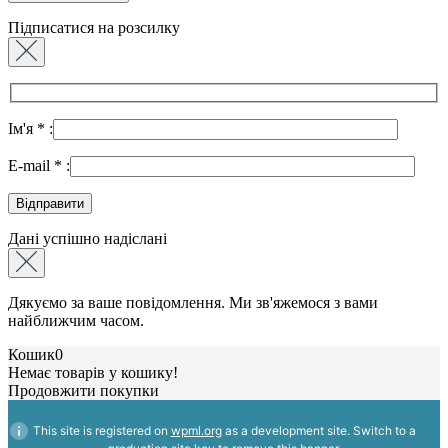
Підписатися на розсилку
Ім'я
*
:
E-mail
*
:
Дані успішно надіслані
Дякуємо за ваше повідомлення. Ми зв'яжемося з вами
найближчим часом.
Кошик
0
Немає товарів у кошику!
Продовжити покупки
This site is registered on
wpml.org
as a development site. Switch to a