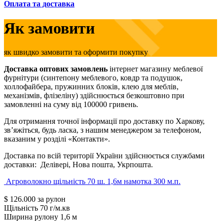
Оплата та доставка
Як замовити
як швидко замовити та оформити покупку
Доставка оптових замовлень
інтернет магазину меблевої
фурнітури (синтепону меблевого, ковдр та подушок,
холлофайбера, пружинних блоків, клею для меблів,
механізмів, флізеліну) здійснюється безкоштовно при
замовленні на суму від 100000 гривень.
Для отримання точної інформації про доставку по Харкову,
зв’яжіться, будь ласка, з нашим менеджером за телефоном,
вказаним у розділі «Контакти».
Доставка по всій території України здійснюється службами
доставки: Делівері, Нова пошта, Укрпошта.
Агроволокно щільність 70 ш. 1,6м намотка 300 м.п.
$
126.000
за рулон
Щільність
70 г/м.кв
Ширина рулону
1,6 м