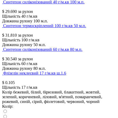
Синтепон силіконізований 40 г/м.кв 100 м.п.
$
29.690
за рулон
Щільність
40 г/м.кв
Довжина рулону
100 м.п.
Синтепон термоскріплений 100 г/м.кв 50 м.п.
$
31.810
за рулон
Щільність
100 г/м.кв
Довжина рулону
50 м.п.
Синтепон силіконізований 60 г/м.кв 80 м.п.
$
30.540
за рулон
Щільність
60 г/м.кв
Довжина рулону
80 м.п.
Флізелін неклеєвий 17 г/м.кв ш.1.6
$
0.105
Щільність
17 г/м.кв
Колір
бежевий, білий, бірюзовий, блакитний, жовтий,
зелений, коричневий, ліловий, м'ятний, помаранчевий,
рожевий, синій, сірий, фіолетовий, червоний, чорний
Колір: