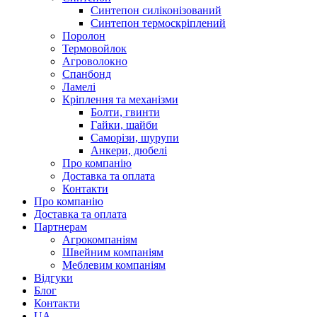
Синтепон силіконізований
Синтепон термоскріплений
Поролон
Термовойлок
Агроволокно
Спанбонд
Ламелі
Кріплення та механізми
Болти, гвинти
Гайки, шайби
Саморізи, шурупи
Анкери, дюбелі
Про компанію
Доставка та оплата
Контакти
Про компанію
Доставка та оплата
Партнерам
Агрокомпаніям
Швейним компаніям
Меблевим компаніям
Відгуки
Блог
Контакти
UA