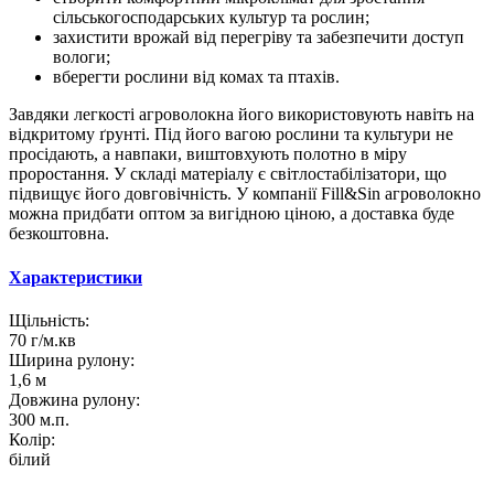
сільськогосподарських культур та рослин;
захистити врожай від перегріву та забезпечити доступ
вологи;
вберегти рослини від комах та птахів.
Завдяки легкості агроволокна його використовують навіть на
відкритому ґрунті. Під його вагою рослини та культури не
просідають, а навпаки, виштовхують полотно в міру
проростання. У складі матеріалу є світлостабілізатори, що
підвищує його довговічність. У компанії Fill&Sin агроволокно
можна придбати оптом за вигідною ціною, а доставка буде
безкоштовна.
Характеристики
Щільність:
70 г/м.кв
Ширина рулону:
1,6 м
Довжина рулону:
300 м.п.
Колір:
білий