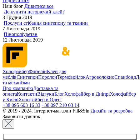
Підписатися
Наш блог
Дивитися все
Де купити негорючий клей?
3 Грудня 2019
Послуги стібання синтепону та тканин
7 Листопада 2019
Пінополіуретан
12 Листопада 2019
Холофайбер
Флізелін
Клей для
меблів
Синтепон
Поролон
Термовойлок
Агроволокно
Спанбонд
Л
та механізми
Про компанію
Доставка та
оплата
Контакти
Відгуки
Блог
Холофайбер в Дніпрі
Холофайбер
у Києві
Холофайбер в Одесі
+38 095 603 16 33
+38 097 210 03 14
© 2019 - 2024. Інтернет-магазин Fill&Sin
Дизайн та розробка
Замовити дзвінок