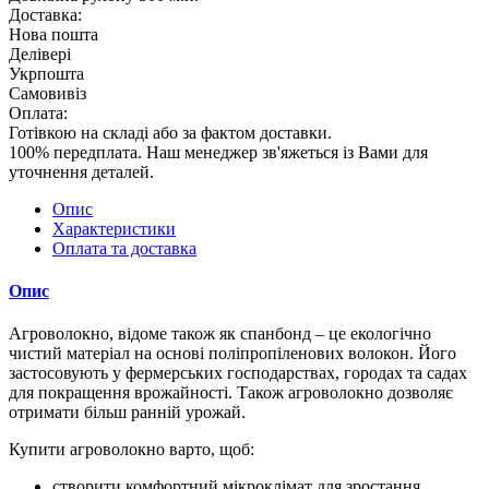
Доставка:
Нова пошта
Делівері
Укрпошта
Самовивіз
Оплата:
Готівкою на складі або за фактом доставки.
100% передплата. Наш менеджер зв'яжеться із Вами для
уточнення деталей.
Опис
Характеристики
Оплата та доставка
Опис
Агроволокно, відоме також як спанбонд – це екологічно
чистий матеріал на основі поліпропіленових волокон. Його
застосовують у фермерських господарствах, городах та садах
для покращення врожайності. Також агроволокно дозволяє
отримати більш ранній урожай.
Купити агроволокно варто, щоб:
створити комфортний мікроклімат для зростання