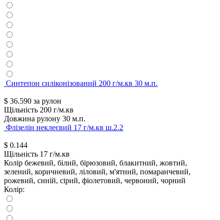
Синтепон силіконізований 200 г/м.кв 30 м.п.
$
36.590
за рулон
Щільність
200 г/м.кв
Довжина рулону
30 м.п.
Флізелін неклеєвий 17 г/м.кв ш.2.2
$
0.144
Щільність
17 г/м.кв
Колір
бежевий, білий, бірюзовий, блакитний, жовтий,
зелений, коричневий, ліловий, м'ятний, помаранчевий,
рожевий, синій, сірий, фіолетовий, червоний, чорний
Колір: