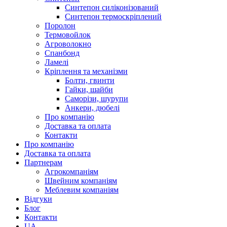
Синтепон силіконізований
Синтепон термоскріплений
Поролон
Термовойлок
Агроволокно
Спанбонд
Ламелі
Кріплення та механізми
Болти, гвинти
Гайки, шайби
Саморізи, шурупи
Анкери, дюбелі
Про компанію
Доставка та оплата
Контакти
Про компанію
Доставка та оплата
Партнерам
Агрокомпаніям
Швейним компаніям
Меблевим компаніям
Відгуки
Блог
Контакти
UA