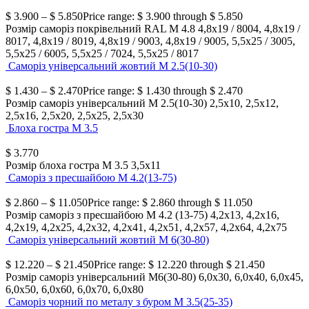
$
3.900
–
$
5.850
Price range: $ 3.900 through $ 5.850
Розмір саморіз покрівельний RAL М 4.8
4,8х19 / 8004, 4,8х19 /
8017, 4,8х19 / 8019, 4,8х19 / 9003, 4,8х19 / 9005, 5,5х25 / 3005,
5,5х25 / 6005, 5,5х25 / 7024, 5,5х25 / 8017
Саморіз універсальний жовтий М 2.5(10-30)
$
1.430
–
$
2.470
Price range: $ 1.430 through $ 2.470
Розмір саморіз універсальний М 2.5(10-30)
2,5х10, 2,5х12,
2,5х16, 2,5х20, 2,5х25, 2,5х30
Блоха гостра М 3.5
$
3.770
Розмір блоха гостра М 3.5
3,5х11
Саморіз з пресшайбою М 4.2(13-75)
$
2.860
–
$
11.050
Price range: $ 2.860 through $ 11.050
Розмір саморіз з пресшайбою М 4.2 (13-75)
4,2х13, 4,2х16,
4,2х19, 4,2х25, 4,2х32, 4,2х41, 4,2х51, 4,2х57, 4,2х64, 4,2х75
Саморіз універсальний жовтий М 6(30-80)
$
12.220
–
$
21.450
Price range: $ 12.220 through $ 21.450
Розмір саморіз універсальний М6(30-80)
6,0х30, 6,0х40, 6,0х45,
6,0х50, 6,0х60, 6,0х70, 6,0х80
Саморіз чорний по металу з буром М 3.5(25-35)