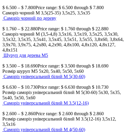
$
6.500
–
$
7.800
Price range: $ 6.500 through $ 7.800
Саморіз чорний М 3,5(25-35)
3,5х25, 3,5х35
Саморіз чорний по дереву
$
1.760
–
$
22.880
Price range: $ 1.760 through $ 22.880
Саморіз чорний М (3,5-4,8)
3,5х16, 3,5х19, 3,5х25, 3,5х30,
3,5х32, 3,5х35, 3,5х41, 3,5х45, 3,5х51, 3,5х55, 3,8х60, 3,8х64,
3,9х70, 3,9х75, 4,2х80, 4,2х90, 4,8х100, 4,8х120, 4,8х127,
4,8х151
Шуруп для дерева М5
$
3.500
–
$
18.690
Price range: $ 3.500 through $ 18.690
Розмір шуруп М5
5х20, 5х40, 5х50, 5х60
Саморіз універсальний білий М 5(30-60)
$
6.630
–
$
10.730
Price range: $ 6.630 through $ 10.730
Розмір саморіз універсальний білий М 5(30-60)
5х30, 5х35,
5х40, 5х50, 5х60
Саморіз універсальний білий М 3.5(12-16)
$
2.600
–
$
2.860
Price range: $ 2.600 through $ 2.860
Розмір саморіз універсальний білий М 3.5(12-16)
3,5х12,
3,5х16
Саморіз універсальний білий М 4(50-60)