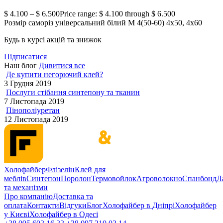
$
4.100
–
$
6.500
Price range: $ 4.100 through $ 6.500
Розмір саморіз універсальний білий М 4(50-60)
4х50, 4х60
Будь в курсі акцій та знижок
Підписатися
Наш блог
Дивитися все
Де купити негорючий клей?
3 Грудня 2019
Послуги стібання синтепону та тканин
7 Листопада 2019
Пінополіуретан
12 Листопада 2019
Холофайбер
Флізелін
Клей для
меблів
Синтепон
Поролон
Термовойлок
Агроволокно
Спанбонд
Л
та механізми
Про компанію
Доставка та
оплата
Контакти
Відгуки
Блог
Холофайбер в Дніпрі
Холофайбер
у Києві
Холофайбер в Одесі