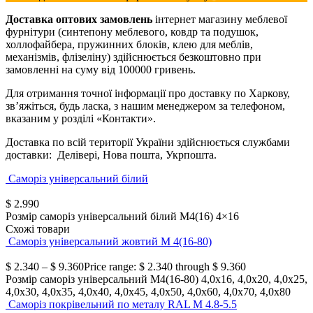
Доставка оптових замовлень
інтернет магазину меблевої
фурнітури (синтепону меблевого, ковдр та подушок,
холлофайбера, пружинних блоків, клею для меблів,
механізмів, флізеліну) здійснюється безкоштовно при
замовленні на суму від 100000 гривень.
Для отримання точної інформації про доставку по Харкову,
зв’яжіться, будь ласка, з нашим менеджером за телефоном,
вказаним у розділі «Контакти».
Доставка по всій території України здійснюється службами
доставки: Делівері, Нова пошта, Укрпошта.
Саморіз універсальний білий
$
2.990
Розмір саморіз універсальний білий М4(16)
4×16
Схожі товари
Саморіз універсальний жовтий М 4(16-80)
$
2.340
–
$
9.360
Price range: $ 2.340 through $ 9.360
Розмір саморіз універсальний М4(16-80)
4,0х16, 4,0х20, 4,0х25,
4,0х30, 4,0х35, 4,0х40, 4,0х45, 4,0х50, 4,0х60, 4,0х70, 4,0х80
Саморіз покрівельний по металу RAL М 4.8-5.5