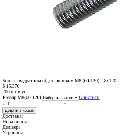
Болт з квадратним підголовником М8 (60-120) – 8х120
$
15.370
200 шт в уп.
Розмір М8(60-120)
Очистити
–
+
Додати в кошик
Доставка:
Нова пошта
Делівері
Укрпошта