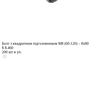
Болт з квадратним підголовником М8 (60-120) – 8х80
$
8.460
200 шт в уп.