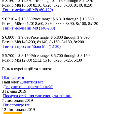
$
2.160
–
$
11.270
Price range: $ 2.160 through $ 11.270
Розмір М8(16-50)
8х16, 8х20, 8х25, 8х30, 8х40, 8х50
Гвинт меблевий М8 (60-120)
$
6.310
–
$
13.530
Price range: $ 6.310 through $ 13.530
Розмір М8(60-120)
8х60, 8х70, 8х80, 8х90, 8х100, 8х120
Гвинт меблевий М8 (140-200)
$
6.800
–
$
9.690
Price range: $ 6.800 through $ 9.690
Розмір М8(140-200)
8х140, 8х160, 8х180, 8х200
Гвинт з прессшайбою М5 (12-30)
$
5.700
–
$
8.150
Price range: $ 5.700 through $ 8.150
Розмір М5(12-30)
5х12, 5х16, 5х20, 5х25, 5х30
Будь в курсі акцій та знижок
Підписатися
Наш блог
Дивитися все
Де купити негорючий клей?
3 Грудня 2019
Послуги стібання синтепону та тканин
7 Листопада 2019
Пінополіуретан
12 Листопада 2019