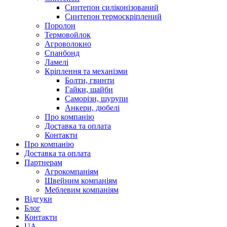
Синтепон силіконізований
Синтепон термоскріплений
Поролон
Термовойлок
Агроволокно
Спанбонд
Ламелі
Кріплення та механізми
Болти, гвинти
Гайки, шайби
Саморізи, шурупи
Анкери, дюбелі
Про компанію
Доставка та оплата
Контакти
Про компанію
Доставка та оплата
Партнерам
Агрокомпаніям
Швейним компаніям
Меблевим компаніям
Відгуки
Блог
Контакти
UA