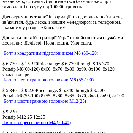
механізмів, флізеліну) здійснюється безкоштовно при
замовленні на суму від 100000 гривень.
Для отримання точної інформації про доставку по Харкову,
зв’яжіться, будь ласка, з нашим менеджером за телефоном,
вказаним у розділі «Контакти».
Доставка по всій території України здійснюється службами
доставки: Делівері, Нова пошта, Укрпошта.
Болт з квадратним підголовником М8 (60-120)
$
6.770
–
$
15.370
Price range: $ 6.770 through $ 15.370
Розмір М8(60-120)
8х60, 8х70, 8х80, 8х90, 8х100, 8х120
Схожі товари
Болт з шестигранною головкою М8 (55-100)
$
5.840
–
$
9.220
Price range: $ 5.840 through $ 9.220
Розмір М8(55-100)
8х55, 8х60, 8х65, 8х70, 8х80, 8х90, 8х100
Болт з шестигранною головкою М12(25)
$
9.220
Розмір М12-25
12х25
Гвинт з прессшайбою М4 (20-40)