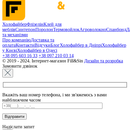
Холофайбер
Флізелін
Клей для
меблів
Синтепон
Поролон
Термовойлок
Агроволокно
Спанбонд
Л
та механізми
Про компанію
Доставка та
оплата
Контакти
Відгуки
Блог
Холофайбер в Дніпрі
Холофайбер
у Києві
Холофайбер в Одесі
+38 095 603 16 33
+38 097 210 03 14
© 2019 - 2024. Інтернет-магазин Fill&Sin
Дизайн та розробка
Замовити дзвінок
Вкажіть ваш номер телефона, і ми зв'яжемось з вами
найближчим часом
Надіслати запит