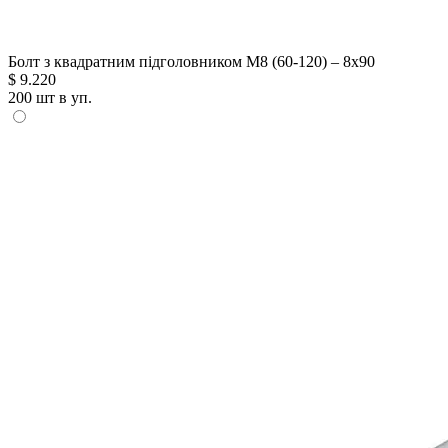
Болт з квадратним підголовником М8 (60-120) – 8х90
$
9.220
200 шт в уп.