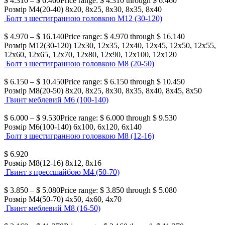
$
4.310
–
$
6.460
Price range: $ 4.310 through $ 6.460
Розмір М4(20-40)
8х20, 8х25, 8х30, 8х35, 8х40
Болт з шестигранною головкою М12 (30-120)
$
4.970
–
$
16.140
Price range: $ 4.970 through $ 16.140
Розмір М12(30-120)
12х30, 12х35, 12х40, 12х45, 12х50, 12х55,
12х60, 12х65, 12х70, 12х80, 12х90, 12х100, 12х120
Болт з шестигранною головкою М8 (20-50)
$
6.150
–
$
10.450
Price range: $ 6.150 through $ 10.450
Розмір М8(20-50)
8х20, 8х25, 8х30, 8х35, 8х40, 8х45, 8х50
Гвинт меблевий М6 (100-140)
$
6.000
–
$
9.530
Price range: $ 6.000 through $ 9.530
Розмір М6(100-140)
6х100, 6х120, 6х140
Болт з шестигранною головкою М8 (12-16)
$
6.920
Розмір М8(12-16)
8х12, 8х16
Гвинт з прессшайбою М4 (50-70)
$
3.850
–
$
5.080
Price range: $ 3.850 through $ 5.080
Розмір М4(50-70)
4х50, 4х60, 4х70
Гвинт меблевий М8 (16-50)