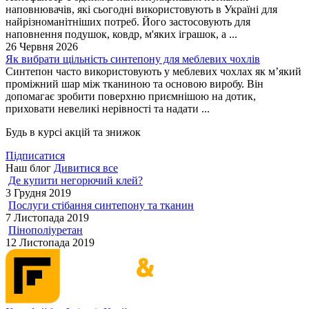
наповнювачів, які сьогодні використовують в Україні для
найрізноманітніших потреб. Його застосовують для
наповнення подушок, ковдр, м'яких іграшок, а ...
26 Червня 2026
Як вибрати щільність синтепону для меблевих чохлів
Синтепон часто використовують у меблевих чохлах як м’який
проміжний шар між тканиною та основою виробу. Він
допомагає зробити поверхню приємнішою на дотик,
приховати невеликі нерівності та надати ...
Будь в курсі акцій та знижок
Підписатися
Наш блог
Дивитися все
Де купити негорючий клей?
3 Грудня 2019
Послуги стібання синтепону та тканин
7 Листопада 2019
Пінополіуретан
12 Листопада 2019