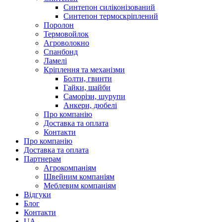
Синтепон силіконізований
Синтепон термоскріплений
Поролон
Термовойлок
Агроволокно
Спанбонд
Ламелі
Кріплення та механізми
Болти, гвинти
Гайки, шайби
Саморізи, шурупи
Анкери, дюбелі
Про компанію
Доставка та оплата
Контакти
Про компанію
Доставка та оплата
Партнерам
Агрокомпаніям
Швейним компаніям
Меблевим компаніям
Відгуки
Блог
Контакти
UA