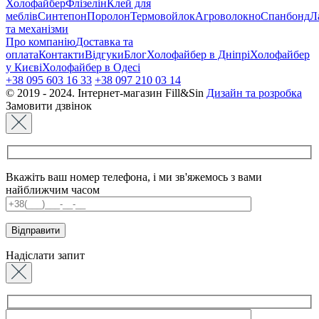
Холофайбер
Флізелін
Клей для
меблів
Синтепон
Поролон
Термовойлок
Агроволокно
Спанбонд
Л
та механізми
Про компанію
Доставка та
оплата
Контакти
Відгуки
Блог
Холофайбер в Дніпрі
Холофайбер
у Києві
Холофайбер в Одесі
+38 095 603 16 33
+38 097 210 03 14
© 2019 - 2024. Інтернет-магазин Fill&Sin
Дизайн та розробка
Замовити дзвінок
Вкажіть ваш номер телефона, і ми зв'яжемось з вами
найближчим часом
Надіслати запит