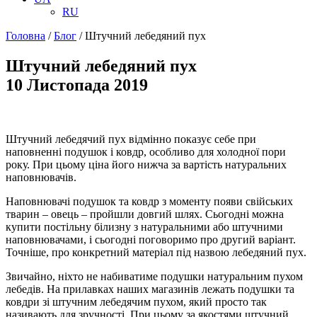
RU
Головна
/
Блог
/
Штучний лебедяний пух
Штучний лебедяний пух
10 Листопада 2019
Штучний лебедячий пух відмінно показує себе при
наповненні подушок і ковдр, особливо для холодної пори
року. При цьому ціна його нижча за вартість натуральних
наповнювачів.
Наповнювачі подушок та ковдр з моменту появи свійських
тварин – овець – пройшли довгий шлях. Сьогодні можна
купити постільну білизну з натуральними або штучними
наповнювачами, і сьогодні поговоримо про другий варіант.
Точніше, про конкретний матеріал під назвою лебедяний пух.
Звичайно, ніхто не набиватиме подушки натуральним пухом
лебедів. На прилавках наших магазинів лежать подушки та
ковдри зі штучним лебедячим пухом, який просто так
називають для зручності. При цьому за якостями штучний