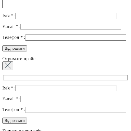
Ім'я
*
:
E-mail
*
:
Телефон
*
:
Отримати прайс
Ім'я
*
:
E-mail
*
:
Телефон
*
:
Купити в один клік