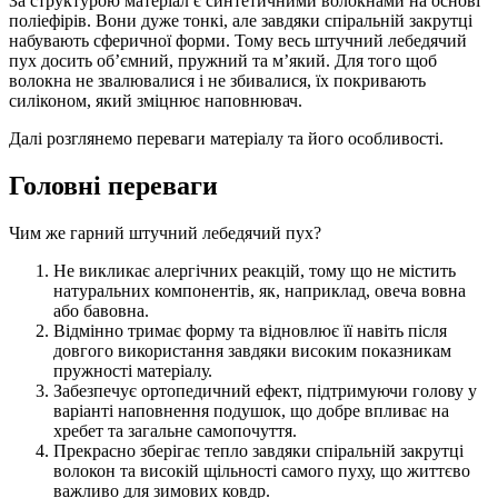
За структурою матеріал є синтетичними волокнами на основі
поліефірів. Вони дуже тонкі, але завдяки спіральній закрутці
набувають сферичної форми. Тому весь штучний лебедячий
пух досить об’ємний, пружний та м’який. Для того щоб
волокна не звалювалися і не збивалися, їх покривають
силіконом, який зміцнює наповнювач.
Далі розглянемо переваги матеріалу та його особливості.
Головні переваги
Чим же гарний штучний лебедячий пух?
Не викликає алергічних реакцій, тому що не містить
натуральних компонентів, як, наприклад, овеча вовна
або бавовна.
Відмінно тримає форму та відновлює її навіть після
довгого використання завдяки високим показникам
пружності матеріалу.
Забезпечує ортопедичний ефект, підтримуючи голову у
варіанті наповнення подушок, що добре впливає на
хребет та загальне самопочуття.
Прекрасно зберігає тепло завдяки спіральній закрутці
волокон та високій щільності самого пуху, що життєво
важливо для зимових ковдр.