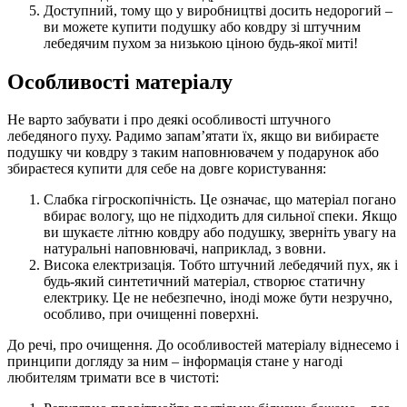
Доступний, тому що у виробництві досить недорогий –
ви можете купити подушку або ковдру зі штучним
лебедячим пухом за низькою ціною будь-якої миті!
Особливості матеріалу
Не варто забувати і про деякі особливості штучного
лебедяного пуху. Радимо запам’ятати їх, якщо ви вибираєте
подушку чи ковдру з таким наповнювачем у подарунок або
збираєтеся купити для себе на довге користування:
Слабка гігроскопічність. Це означає, що матеріал погано
вбирає вологу, що не підходить для сильної спеки. Якщо
ви шукаєте літню ковдру або подушку, зверніть увагу на
натуральні наповнювачі, наприклад, з вовни.
Висока електризація. Тобто штучний лебедячий пух, як і
будь-який синтетичний матеріал, створює статичну
електрику. Це не небезпечно, іноді може бути незручно,
особливо, при очищенні поверхні.
До речі, про очищення. До особливостей матеріалу віднесемо і
принципи догляду за ним – інформація стане у нагоді
любителям тримати все в чистоті: