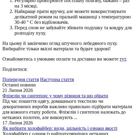
Регулярно провітрюйте постільну білизну, бажано – раз
на 3 місяці.
Найкраще прати вручну, але можете використовувати
делікатний режим на пральній машинці з температурою
30-40 ° С без відбілювачів.
Перед сном не забувайте збивати подушку та ковдру для
розподілу пуху.
На цьому й закінчимо огляд штучного лебедяного пуху.
Вибирайте тільки якісні матеріали та будьте здорові!
Ознайомитись з умовами оплати та доставки ви можете
тут
.
Поділитися:
Попередня стаття
Наступна стаття
Останні новини
21 Липня 2026
Флізелін чи синтепон: у чому різниця та що обрати
Під час пошиття одягу, домашнього текстилю чи
декоративних виробів важливо правильно підібрати матеріали
для кожного етапу роботи. Флізелін і синтепон належать до
нетканих полотен, але виконують ...
17 Липня 2026
Як вибрати холофайбер: види, щільність і ознаки якості
Холофайбер є одним із найпопулярніших нетканих