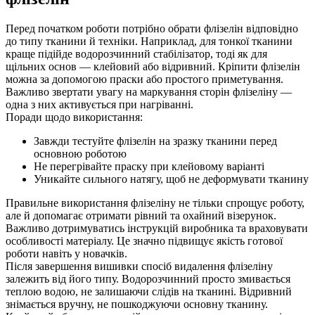
Перед початком роботи потрібно обрати флізелін відповідно
до типу тканини й техніки. Наприклад, для тонкої тканини
краще підійде водорозчинний стабілізатор, тоді як для
щільних основ — клейовий або відривний. Кріпити флізелін
можна за допомогою праски або простого приметування.
Важливо звертати увагу на маркування сторін флізеліну —
одна з них активується при нагріванні.
Поради щодо використання:
Завжди тестуйте флізелін на зразку тканини перед
основною роботою
Не перегрівайте праску при клейовому варіанті
Уникайте сильного натягу, щоб не деформувати тканину
Правильне використання флізеліну не тільки спрощує роботу,
але й допомагає отримати рівний та охайний візерунок.
Важливо дотримуватись інструкцій виробника та враховувати
особливості матеріалу. Це значно підвищує якість готової
роботи навіть у новачків.
Після завершення вишивки спосіб видалення флізеліну
залежить від його типу. Водорозчинний просто змивається
теплою водою, не залишаючи слідів на тканині. Відривний
знімається вручну, не пошкоджуючи основну тканину.