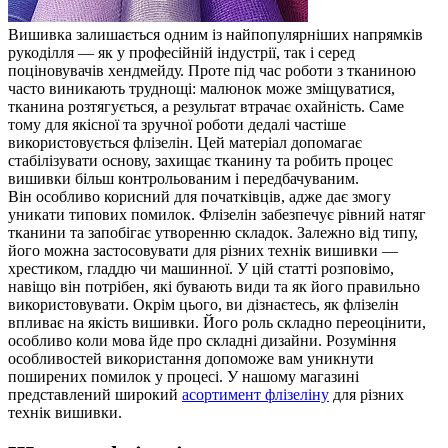
Вишивка залишається одним із найпопулярніших напрямків
рукоділля — як у професійній індустрії, так і серед
поціновувачів хендмейду. Проте під час роботи з тканиною
часто виникають труднощі: малюнок може зміщуватися,
тканина розтягується, а результат втрачає охайність. Саме
тому для якісної та зручної роботи дедалі частіше
використовується флізелін. Цей матеріал допомагає
стабілізувати основу, захищає тканину та робить процес
вишивки більш контрольованим і передбачуваним.
Він особливо корисний для початківців, адже дає змогу
уникати типових помилок. Флізелін забезпечує рівний натяг
тканини та запобігає утворенню складок. Залежно від типу,
його можна застосовувати для різних технік вишивки —
хрестиком, гладдю чи машинної. У цій статті розповімо,
навіщо він потрібен, які бувають види та як його правильно
використовувати. Окрім цього, ви дізнаєтесь, як флізелін
впливає на якість вишивки. Його роль складно переоцінити,
особливо коли мова йде про складні дизайни. Розуміння
особливостей використання допоможе вам уникнути
поширених помилок у процесі. У нашому магазині
представлений широкий
асортимент флізеліну
для різних
технік вишивки.