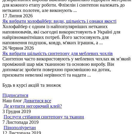
для кожного етапу роботи. Флізелін і синтепон належать до
нетканих полотен, але виконують ...
17 Липня 2026
Як вибрати холофайбер: види, щільність і ознаки якості
Холофайбер є одним із найпопулярніших нетканих
наповнювачів, які сьогодні використовують в Україні для
найрізноманітніших потреб. Його застосовують для
наповнення подушок, ковдр, м'яких іграшок, а ...
26 Червня 2026
Як вибрати щільність синтепону для меблевих чохлів
Синтепон часто використовують у меблевих чохлах як м’який
проміжний шар між тканиною та основою виробу. Він
допомагає зробити поверхню приємнішою на дотик,
приховати невеликі нерівності та надати ...
Будь в курсі акцій та знижок
Підписатися
Наш блог
Дивитися все
Де купити негорючий клей?
3 Грудня 2019
Послуги стібання синтепону та тканин
7 Листопада 2019
Пінополіуретан
12 Листопада 2019