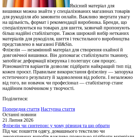
Якісний матеріал для
вишивки можна знайти у спеціалізованих магазинах товарів
для рукоділля або замовити онлайн. Важливо звертати увагу
на щільність, формат і рекомендації виробника. Бренди, що
спеціалізуються на товарах для шиття, зазвичай пропонують
більш надійні стабілізатори. Також широкий вибір нетканих
матеріалів для рукоділля, шиття і текстильного виробництва
представлено в магазині Fill&Sin.
Флізелін — незамінний матеріал для створення охайної й
довговічної вишивки. Він допомагає стабілізувати тканину,
запобігає деформації візерунка і полегшує сам процес.
Різноманіття варіантів дозволяє підібрати найкращий тип під
кожен проєкт. Правильне використання флізеліну — запорука
естетичного результату й задоволення від роботи. І незалежно
від того, ви новачок чи професіонал — стабілізатор стане
надійним помічником у творчості.
Поділитися:
Попередня стаття
Наступна стаття
Останні новини
21 Липня 2026
Флізелін чи синтепон: у чому різниця та що обрати
Під час пошиття одягу, домашнього текстилю чи
декоративних виробів важливо правильно підібрати матеріали