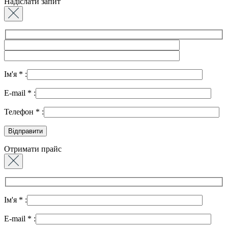
Надіслати запит
Ім'я
*
:
E-mail
*
:
Телефон
*
:
Отримати прайс
Ім'я
*
:
E-mail
*
: