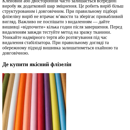
Клейовий або двосторонній часто залишається всередині
виробу як додатковий шар зміцнення. Це робить виріб більш
структурованим і довговічним. При правильному підборі
флізеліну виріб не втрачає м’якости та зберігає привабливий
вигляд. Важливо не поспішати з видаленням — дайте
вишивці «відпочити» кілька годин після завершення. Перед
видаленням завжди тестуйте метод на зразку тканини.
Уникайте надмірного тертя або розтягування під час
видалення стабілізатора. При правильному догляді та
обережному підході вишивка залишатиметься охайною та
довговічною.
Де купити якісний флізелін