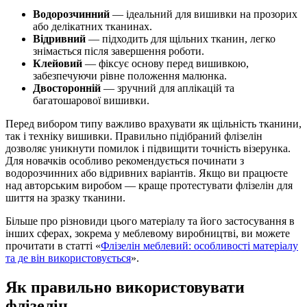
Водорозчинний
— ідеальний для вишивки на прозорих
або делікатних тканинах.
Відривний
— підходить для щільних тканин, легко
знімається після завершення роботи.
Клейовий
— фіксує основу перед вишивкою,
забезпечуючи рівне положення малюнка.
Двосторонній
— зручний для аплікацій та
багатошарової вишивки.
Перед вибором типу важливо врахувати як щільність тканини,
так і техніку вишивки. Правильно підібраний флізелін
дозволяє уникнути помилок і підвищити точність візерунка.
Для новачків особливо рекомендується починати з
водорозчинних або відривних варіантів. Якщо ви працюєте
над авторським виробом — краще протестувати флізелін для
шиття на зразку тканини.
Більше про різновиди цього матеріалу та його застосування в
інших сферах, зокрема у меблевому виробництві, ви можете
прочитати в статті «
Флізелін меблевий: особливості матеріалу
та де він використовується
».
Як правильно використовувати
флізелін