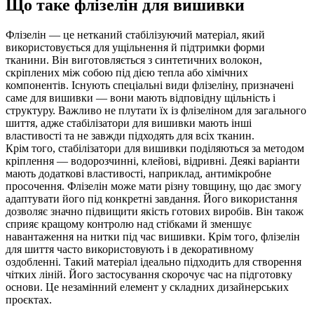
Що таке флізелін для вишивки
Флізелін — це нетканий стабілізуючий матеріал, який
використовується для ущільнення й підтримки форми
тканини. Він виготовляється з синтетичних волокон,
скріплених між собою під дією тепла або хімічних
компонентів. Існують спеціальні види флізеліну, призначені
саме для вишивки — вони мають відповідну щільність і
структуру. Важливо не плутати їх із флізеліном для загального
шиття, адже стабілізатори для вишивки мають інші
властивості та не завжди підходять для всіх тканин.
Крім того, стабілізатори для вишивки поділяються за методом
кріплення — водорозчинні, клейові, відривні. Деякі варіанти
мають додаткові властивості, наприклад, антимікробне
просочення. Флізелін може мати різну товщину, що дає змогу
адаптувати його під конкретні завдання. Його використання
дозволяє значно підвищити якість готових виробів. Він також
сприяє кращому контролю над стібками й зменшує
навантаження на нитки під час вишивки. Крім того, флізелін
для шиття часто використовують і в декоративному
оздобленні. Такий матеріал ідеально підходить для створення
чітких ліній. Його застосування скорочує час на підготовку
основи. Це незамінний елемент у складних дизайнерських
проєктах.