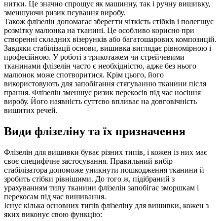
нитки. Це значно спрощує як машинну, так і ручну вишивку,
зменшуючи ризик псування виробу.
Також флізелін допомагає зберегти чіткість стібків і полегшує
розмітку малюнка на тканині. Це особливо корисно при
створенні складних візерунків або багатошарових композицій.
Завдяки стабілізації основи, вишивка виглядає рівномірною і
професійною. У роботі з трикотажем чи стрейчевими
тканинами флізелін часто є необхідністю, адже без нього
малюнок може спотворитися. Крім цього, його
використовують для запобігання стягуванню тканини після
прання. Флізелін зменшує ризик перекосів під час носіння
виробу. Його наявність суттєво впливає на довговічність
вишитих речей.
Види флізеліну та їх призначення
Флізелін для вишивки буває різних типів, і кожен із них має
своє специфічне застосування. Правильний вибір
стабілізатора допоможе уникнути пошкодження тканини й
зробить стібки рівнішими. До того ж, підібраний з
урахуванням типу тканини флізелін запобігає зморшкам і
перекосам під час вишивання.
Існує кілька основних типів флізеліну для вишивки, кожен з
яких виконує свою функцію: