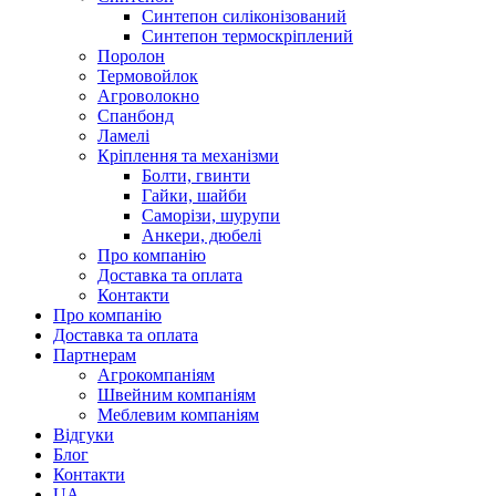
Синтепон силіконізований
Синтепон термоскріплений
Поролон
Термовойлок
Агроволокно
Спанбонд
Ламелі
Кріплення та механізми
Болти, гвинти
Гайки, шайби
Саморізи, шурупи
Анкери, дюбелі
Про компанію
Доставка та оплата
Контакти
Про компанію
Доставка та оплата
Партнерам
Агрокомпаніям
Швейним компаніям
Меблевим компаніям
Відгуки
Блог
Контакти
UA