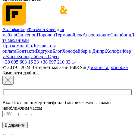
Холофайбер
Флізелін
Клей для
меблів
Синтепон
Поролон
Термовойлок
Агроволокно
Спанбонд
Л
та механізми
Про компанію
Доставка та
оплата
Контакти
Відгуки
Блог
Холофайбер в Дніпрі
Холофайбер
у Києві
Холофайбер в Одесі
+38 095 603 16 33
+38 097 210 03 14
© 2019 - 2024. Інтернет-магазин Fill&Sin
Дизайн та розробка
Замовити дзвінок
Вкажіть ваш номер телефона, і ми зв'яжемось з вами
найближчим часом