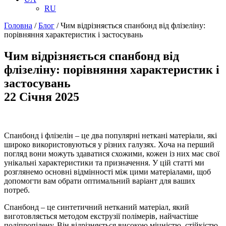
RU
Головна
/
Блог
/
Чим вiдрiзняється спанбонд вiд флізеліну:
порівняння характеристик і застосувань
Чим вiдрiзняється спанбонд вiд
флізеліну: порівняння характеристик і
застосувань
22 Січня 2025
Спанбонд і флізелін – це два популярні неткані матеріали, які
широко використовуються у різних галузях. Хоча на перший
погляд вони можуть здаватися схожими, кожен із них має свої
унікальні характеристики та призначення. У цій статті ми
розглянемо основні відмінності між цими матеріалами, щоб
допомогти вам обрати оптимальний варіант для ваших
потреб.
Спанбонд – це синтетичний нетканий матеріал, який
виготовляється методом екструзії полімерів, найчастіше
поліпропілену. Він відрізняється високою міцністю, стійкістю