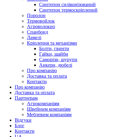
Синтепон силіконізований
Синтепон термоскріплений
Поролон
Термовойлок
Агроволокно
Спанбонд
Ламелі
Кріплення та механізми
Болти, гвинти
Гайки, шайби
Саморізи, шурупи
Анкери, дюбелі
Про компанію
Доставка та оплата
Контакти
Про компанію
Доставка та оплата
Партнерам
Агрокомпаніям
Швейним компаніям
Меблевим компаніям
Відгуки
Блог
Контакти
UA