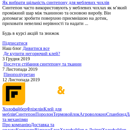
Як вибрати щільність синтепону для меблевих чохлів
Синтепон часто використовують у меблевих чохлах як м’який
проміжний шар між тканиною та основою виробу. Він
допомагає зробити поверхню приємнішою на дотик,
приховати невеликі нерівності та надати ...
Будь в курсі акцій та знижок
Підписатися
Наш блог
Дивитися все
Де купити негорючий клей?
3 Грудня 2019
Послуги стібання синтепону та тканин
7 Листопада 2019
Пінополіуретан
12 Листопада 2019
Холофайбер
Флізелін
Клей для
меблів
Синтепон
Поролон
Термовойлок
Агроволокно
Спанбонд
Л
та механізми
Про компанію
Доставка та
оплата
Контакти
Відгуки
Блог
Холофайбер в Дніпрі
Холофайбер