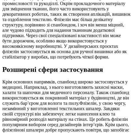
промисловості та рукоділлі. Окрім прокладочного матеріалу
для зміцнення тканин, його часто використовують у
декоративних роботах, таких як створення аплікацій, вишивок
та оздоблення текстилю. Флізелін має більш делікатну
структуру, порівняно зі спанбондом, і хоч він менш міцний,
але чудово підходить для надання тканинам додаткової
підтримки. Через свої спеціалізовані властивості він може
бути дорожчим, особливо якщо використовується у
високоякісному виробництві. У дизайнерських проєктах
флізелін застосовується як основа для ручної вишивки або як
стабілізатор у виробах, що потребують чіткої форми.
Розширені сфери застосування
Крім основних напрямків, спанбонд широко застосовується у
медицині. Наприклад, з нього виготовляють захисні маски,
халати та шапочки для медичного персоналу. Також спанбонд
використовується як покривний матеріал у будівництві, де він
служить бар’єром для вологи та пилу.Флізелін, у свою чергу,
незамінний у виготовленні текстильних шпалер. Завдяки
своїй структурі він забезпечує легке нанесення клею та
рівномірний розподіл матеріалу на стінах. Це робить флізелін
популярним вибором серед дизайнерів інтер’єрів. Крім цього,
флізелінові шпалери добре пропускають повітря, що запобігає