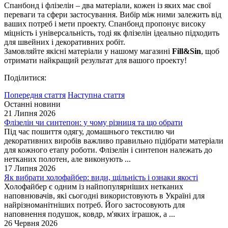
Спанбонд і флізелін – два матеріали, кожен із яких має свої
переваги та сфери застосування. Вибір між ними залежить від
ваших потреб і мети проекту. Спанбонд пропонує високу
міцність і універсальність, тоді як флізелін ідеально підходить
для швейних і декоративних робіт.
Замовляйте якісні матеріали у нашому магазині
Fill&Sin
, щоб
отримати найкращий результат для вашого проекту!
Поділитися:
Попередня стаття
Наступна стаття
Останні новини
21 Липня 2026
Флізелін чи синтепон: у чому різниця та що обрати
Під час пошиття одягу, домашнього текстилю чи
декоративних виробів важливо правильно підібрати матеріали
для кожного етапу роботи. Флізелін і синтепон належать до
нетканих полотен, але виконують ...
17 Липня 2026
Як вибрати холофайбер: види, щільність і ознаки якості
Холофайбер є одним із найпопулярніших нетканих
наповнювачів, які сьогодні використовують в Україні для
найрізноманітніших потреб. Його застосовують для
наповнення подушок, ковдр, м'яких іграшок, а ...
26 Червня 2026