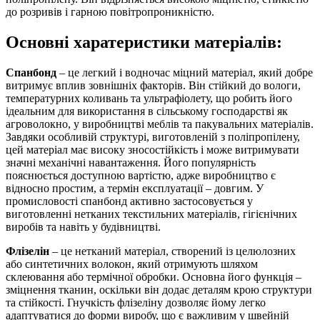
до розривів і гарною повітропроникністю.
Основні харатеристики матеріалів:
Спанбонд
– це легкий і водночас міцний матеріал, який добре
витримує вплив зовнішніх факторів. Він стійкий до вологи,
температурних коливань та ультрафіолету, що робить його
ідеальним для використання в сільському господарстві як
агроволокно, у виробництві меблів та пакувальних матеріалів.
Завдяки особливій структурі, виготовленій з поліпропілену,
цей матеріал має високу зносостійкість і може витримувати
значні механічні навантаження. Його популярність
пояснюється доступною вартістю, адже виробництво є
відносно простим, а термін експлуатації – довгим. У
промисловості спанбонд активно застосовується у
виготовленні нетканих текстильних матеріалів, гігієнічних
виробів та навіть у будівництві.
Флізелін
– це нетканий матеріал, створений із целюлозних
або синтетичних волокон, який отримують шляхом
склеювання або термічної обробки. Основна його функція –
зміцнення тканин, оскільки він додає деталям крою структури
та стійкості. Гнучкість флізеліну дозволяє йому легко
адаптуватися до форми виробу, що є важливим у швейній