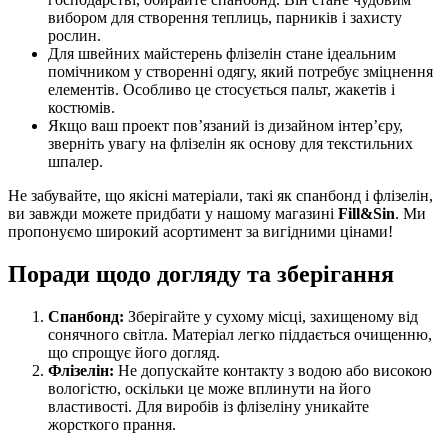
вибором для створення теплиць, парників і захисту
рослин.
Для швейних майстерень флізелін стане ідеальним
помічником у створенні одягу, який потребує зміцнення
елементів. Особливо це стосується пальт, жакетів і
костюмів.
Якщо ваш проект пов’язаний із дизайном інтер’єру,
зверніть увагу на флізелін як основу для текстильних
шпалер.
Не забувайте, що якісні матеріали, такі як спанбонд і флізелін,
ви завжди можете придбати у нашому магазині
Fill&Sin
. Ми
пропонуємо широкий асортимент за вигідними цінами!
Поради щодо догляду та зберігання
Спанбонд:
Зберігайте у сухому місці, захищеному від
сонячного світла. Матеріал легко піддається очищенню,
що спрощує його догляд.
Флізелін:
Не допускайте контакту з водою або високою
вологістю, оскільки це може вплинути на його
властивості. Для виробів із флізеліну уникайте
жорсткого прання.