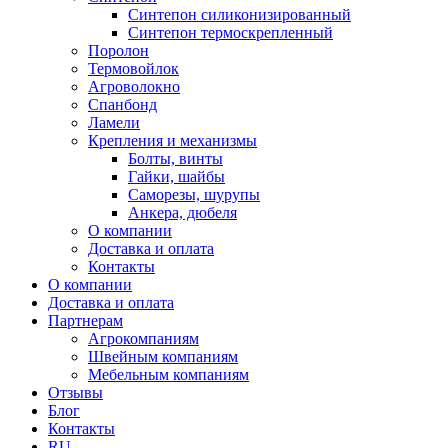
Синтепон силиконизированный
Синтепон термоскрепленный
Поролон
Термовойлок
Агроволокно
Спанбонд
Ламели
Крепления и механизмы
Болты, винты
Гайки, шайбы
Саморезы, шурупы
Анкера, дюбеля
О компании
Доставка и оплата
Контакты
О компании
Доставка и оплата
Партнерам
Агрокомпаниям
Швейным компаниям
Мебельным компаниям
Отзывы
Блог
Контакты
RU