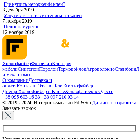
Где купить негорючий клей?
3 декабря 2019
Услуги стегания синтепона и тканей
7 ноября 2019
Пенополиуретан
12 ноября 2019
Холлофайбер
Флизелин
Клей для
мебели
Синтепон
Поролон
Термовойлок
Агроволокно
Спанбонд
Л
и механизмы
О компании
Доставка и
оплата
Контакты
Отзывы
Блог
Холлофайбер в
Днепре
Холлофайбер в Киеве
Холлофайбер в Одессе
+38 095 603 16 33
+38 097 210 03 14
© 2019 - 2024. Интернет-магазин Fill&Sin
Дизайн и разработка
Заказать звонок