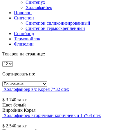
Синтепух
Холлофайбер
Поролон
Синтепон
Синтепон силиконизированный
Синтепон термоскрепленный
Спанбонд
Термовойлок
Флизелин
Товаров на странице:
Сортировать по:
Холлофайбер в/с Корея 7*32 dtex
$
3.740
за кг
Цвет
белый
Виробник
Корея
Холлофайбер вторичный коричневый 15*64 dtex
$
2.540
за кг