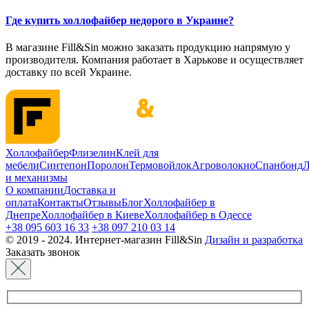
Где купить холлофайбер недорого в Украине?
В магазине Fill&Sin можно заказать продукцию напрямую у
производителя. Компания работает в Харькове и осуществляет
доставку по всей Украине.
Холлофайбер
Флизелин
Клей для
мебели
Синтепон
Поролон
Термовойлок
Агроволокно
Спанбонд
Л
и механизмы
О компании
Доставка и
оплата
Контакты
Отзывы
Блог
Холлофайбер в
Днепре
Холлофайбер в Киеве
Холлофайбер в Одессе
+38 095 603 16 33
+38 097 210 03 14
© 2019 - 2024. Интернет-магазин Fill&Sin
Дизайн и разработка
Заказать звонок