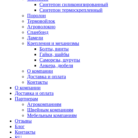
Синтепон силиконизированный
Синтепон термоскрепленный
Поролон
Термовойлок
Агроволокно
Спанбонд
Ламели
Крепления и механизмы
Болты, винты
Гайки, шайбы
Саморезы, шурупы
Анкера, дюбеля
О компании
Доставка и оплата
Контакты
О компании
Доставка и оплата
Партнерам
Агрокомпаниям
Швейным компаниям
Мебельным компаниям
Отзывы
Блог
Контакты
RU