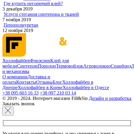
Где купить негорючий клей?
3 декабря 2019
Услуги стегания синтепона и тканей
7 ноября 2019
Пенополиуретан
12 ноября 2019
Холлофайбер
Флизелин
Клей для
мебели
Синтепон
Поролон
Термовойлок
Агроволокно
Спанбонд
Л
и механизмы
О компании
Доставка и
оплата
Контакты
Отзывы
Блог
Холлофайбер в
Днепре
Холлофайбер в Киеве
Холлофайбер в Одессе
+38 095 603 16 33
+38 097 210 03 14
© 2019 - 2024. Интернет-магазин Fill&Sin
Дизайн и разработка
Заказать звонок
Укажите ваш номер телефона, и мы свяжемся с вами в