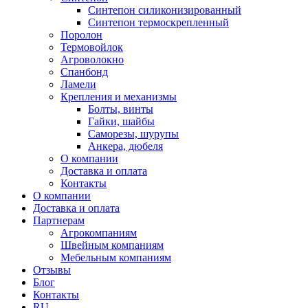
Синтепон силиконизированный
Синтепон термоскрепленный
Поролон
Термовойлок
Агроволокно
Спанбонд
Ламели
Крепления и механизмы
Болты, винты
Гайки, шайбы
Саморезы, шурупы
Анкера, дюбеля
О компании
Доставка и оплата
Контакты
О компании
Доставка и оплата
Партнерам
Агрокомпаниям
Швейным компаниям
Мебельным компаниям
Отзывы
Блог
Контакты
RU