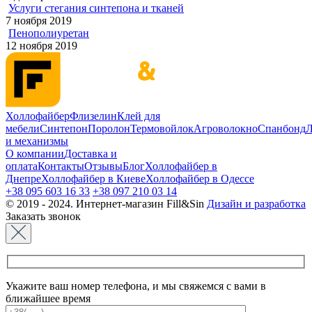
Услуги стегания синтепона и тканей
7 ноября 2019
Пенополиуретан
12 ноября 2019
Холлофайбер
Флизелин
Клей для
мебели
Синтепон
Поролон
Термовойлок
Агроволокно
Спанбонд
Л
и механизмы
О компании
Доставка и
оплата
Контакты
Отзывы
Блог
Холлофайбер в
Днепре
Холлофайбер в Киеве
Холлофайбер в Одессе
+38 095 603 16 33
+38 097 210 03 14
© 2019 - 2024. Интернет-магазин Fill&Sin
Дизайн и разработка
Заказать звонок
Укажите ваш номер телефона, и мы свяжемся с вами в
ближайшее время