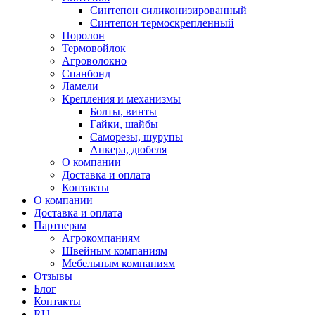
Синтепон силиконизированный
Синтепон термоскрепленный
Поролон
Термовойлок
Агроволокно
Спанбонд
Ламели
Крепления и механизмы
Болты, винты
Гайки, шайбы
Саморезы, шурупы
Анкера, дюбеля
О компании
Доставка и оплата
Контакты
О компании
Доставка и оплата
Партнерам
Агрокомпаниям
Швейным компаниям
Мебельным компаниям
Отзывы
Блог
Контакты
RU