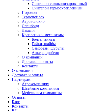
Синтепон силиконизированный
Синтепон термоскрепленный
Поролон
Термовойлок
Агроволокно
Спанбонд
Ламели
Крепления и механизмы
Болты, винты
Гайки, шайбы
Саморезы, шурупы
Анкера, дюбеля
О компании
Доставка и оплата
Контакты
О компании
Доставка и оплата
Партнерам
Агрокомпаниям
Швейным компаниям
Мебельным компаниям
Отзывы
Блог
Контакты
RU