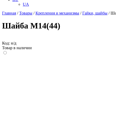
UA
Главная
/
Товары
/
Крепления и механизмы
/
Гайки, шайбы
/
Ша
Шайба М14(44)
Код: н/д
Товар в наличии