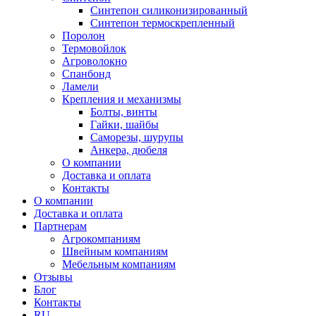
Синтепон силиконизированный
Синтепон термоскрепленный
Поролон
Термовойлок
Агроволокно
Спанбонд
Ламели
Крепления и механизмы
Болты, винты
Гайки, шайбы
Саморезы, шурупы
Анкера, дюбеля
О компании
Доставка и оплата
Контакты
О компании
Доставка и оплата
Партнерам
Агрокомпаниям
Швейным компаниям
Мебельным компаниям
Отзывы
Блог
Контакты
RU