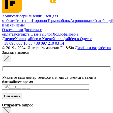
Холлофайбер
Флизелин
Клей для
мебели
Синтепон
Поролон
Термовойлок
Агроволокно
Спанбонд
Л
и механизмы
О компании
Доставка и
оплата
Контакты
Отзывы
Блог
Холлофайбер в
Днепре
Холлофайбер в Киеве
Холлофайбер в Одессе
+38 095 603 16 33
+38 097 210 03 14
© 2019 - 2024. Интернет-магазин Fill&Sin
Дизайн и разработка
Заказать звонок
Укажите ваш номер телефона, и мы свяжемся с вами в
ближайшее время
Отправить запрос