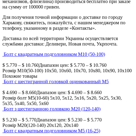
механизмов, флизелина) производиться бесплатно при заказе
на сумму от 100000 гривен.
Для получения точной информации о доставке по городу
Харькову, свяжитесь, пожалуйста, с нашим менеджером по
телефону, указанному в разделе «Контакты».
Доставка по всей территории Украины осуществляется
службами доставки: Деливери, Новая почта, Укрпочта.
Болт с квадратным подголовником М10 (50-100)
$
5.770
–
$
10.760
Диапазон цен: $ 5.770 – $ 10.760
Розмір М10(50-100)
10х50, 10х60, 10х70, 10х80, 10х90, 10х100
Похожие товары
Болт с шестигранной головкой оцинкованный М5
$
4.690
–
$
8.660
Диапазон цен: $ 4.690 – $ 8.660
Розмір болт М5(10-60)
5х10, 5х12, 5х16, 5х20, 5х25, 5х30,
5х35, 5х40, 5х50, 5х60
Болт з шестигранною головкою М20 (120-140)
$
5.230
–
$
5.770
Диапазон цен: $ 5.230 – $ 5.770
Розмір М20(120-140)
20х120, 20х140
Болт с квадратным подголовником М5 (16-25)