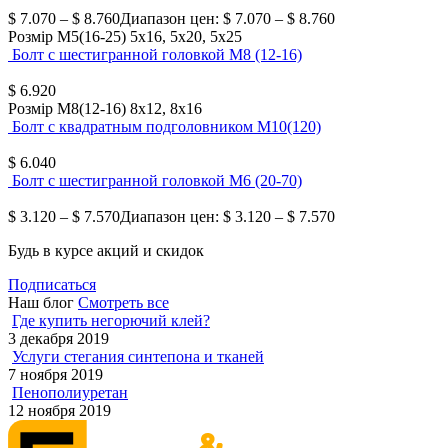
$
7.070
–
$
8.760
Диапазон цен: $ 7.070 – $ 8.760
Розмір М5(16-25)
5х16, 5х20, 5х25
Болт с шестигранной головкой М8 (12-16)
$
6.920
Розмір М8(12-16)
8х12, 8х16
Болт с квадратным подголовником М10(120)
$
6.040
Болт с шестигранной головкой М6 (20-70)
$
3.120
–
$
7.570
Диапазон цен: $ 3.120 – $ 7.570
Будь в курсе акций и скидок
Подписаться
Наш блог
Смотреть все
Где купить негорючий клей?
3 декабря 2019
Услуги стегания синтепона и тканей
7 ноября 2019
Пенополиуретан
12 ноября 2019