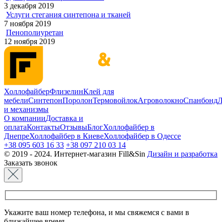
3 декабря 2019
Услуги стегания синтепона и тканей
7 ноября 2019
Пенополиуретан
12 ноября 2019
Холлофайбер
Флизелин
Клей для
мебели
Синтепон
Поролон
Термовойлок
Агроволокно
Спанбонд
Л
и механизмы
О компании
Доставка и
оплата
Контакты
Отзывы
Блог
Холлофайбер в
Днепре
Холлофайбер в Киеве
Холлофайбер в Одессе
+38 095 603 16 33
+38 097 210 03 14
© 2019 - 2024. Интернет-магазин Fill&Sin
Дизайн и разработка
Заказать звонок
Укажите ваш номер телефона, и мы свяжемся с вами в
ближайшее время