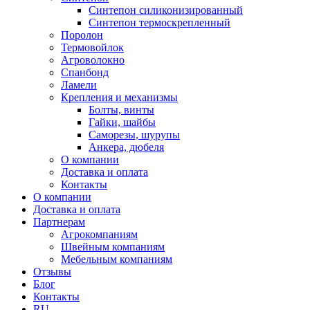
Синтепон силиконизированный
Синтепон термоскрепленный
Поролон
Термовойлок
Агроволокно
Спанбонд
Ламели
Крепления и механизмы
Болты, винты
Гайки, шайбы
Саморезы, шурупы
Анкера, дюбеля
О компании
Доставка и оплата
Контакты
О компании
Доставка и оплата
Партнерам
Агрокомпаниям
Швейным компаниям
Мебельным компаниям
Отзывы
Блог
Контакты
RU