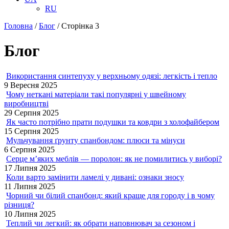
RU
Головна
/
Блог
/
Сторінка 3
Блог
Використання синтепуху у верхньому одязі: легкість і тепло
9 Вересня 2025
Чому неткані матеріали такі популярні у швейному
виробництві
29 Серпня 2025
Як часто потрібно прати подушки та ковдри з холофайбером
15 Серпня 2025
Мульчування ґрунту спанбондом: плюси та мінуси
6 Серпня 2025
Серце м’яких меблів — поролон: як не помилитись у виборі?
17 Липня 2025
Коли варто замінити ламелі у дивані: ознаки зносу
11 Липня 2025
Чорний чи білий спанбонд: який краще для городу і в чому
різниця?
10 Липня 2025
Теплий чи легкий: як обрати наповнювач за сезоном і