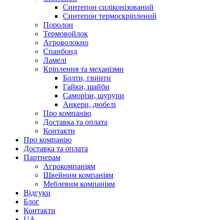
Синтепон силіконізований
Синтепон термоскріплений
Поролон
Термовойлок
Агроволокно
Спанбонд
Ламелі
Кріплення та механізми
Болти, гвинти
Гайки, шайби
Саморізи, шурупи
Анкери, дюбелі
Про компанію
Доставка та оплата
Контакти
Про компанію
Доставка та оплата
Партнерам
Агрокомпаніям
Швейним компаніям
Меблевим компаніям
Відгуки
Блог
Контакти
UA