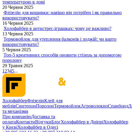
температурою в домі
20 Червня 2025
Флізелін для вишивки: навіщо він потрібен і як правильно
використовувати?
16 Червня 2025
Холофайбер в антистрес-іграшках: чому це важливо?
13 Червня 2025
Термовойлок для утеплення балконів і лоджій: чи варто
використовувати?
5 Червня 2025
Топ-5 креативних способів оновити стілець за допомогою
поролону
29 Травня 2025
1
2
3
4
5
...
Холофайбер
Флізелін
Клей для
меблів
Синтепон
Поролон
Термовойлок
Агроволокно
Спанбонд
Л
та механізми
Про компанію
Доставка та
оплата
Контакти
Відгуки
Блог
Холофайбер в Дніпрі
Холофайбер
у Києві
Холофайбер в Одесі