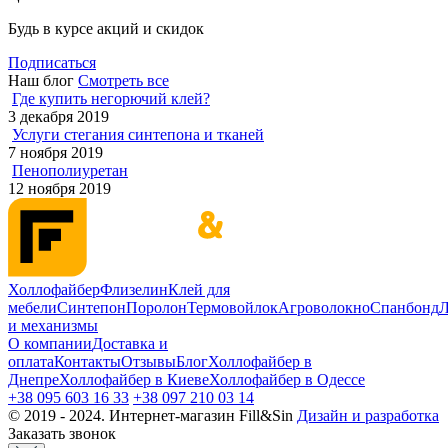
Будь в курсе акций и скидок
Подписаться
Наш блог
Смотреть все
Где купить негорючий клей?
3 декабря 2019
Услуги стегания синтепона и тканей
7 ноября 2019
Пенополиуретан
12 ноября 2019
Холлофайбер
Флизелин
Клей для
мебели
Синтепон
Поролон
Термовойлок
Агроволокно
Спанбонд
Л
и механизмы
О компании
Доставка и
оплата
Контакты
Отзывы
Блог
Холлофайбер в
Днепре
Холлофайбер в Киеве
Холлофайбер в Одессе
+38 095 603 16 33
+38 097 210 03 14
© 2019 - 2024. Интернет-магазин Fill&Sin
Дизайн и разработка
Заказать звонок