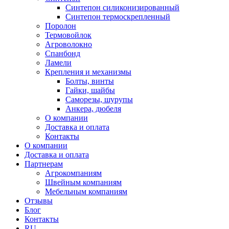
Синтепон силиконизированный
Синтепон термоскрепленный
Поролон
Термовойлок
Агроволокно
Спанбонд
Ламели
Крепления и механизмы
Болты, винты
Гайки, шайбы
Саморезы, шурупы
Анкера, дюбеля
О компании
Доставка и оплата
Контакты
О компании
Доставка и оплата
Партнерам
Агрокомпаниям
Швейным компаниям
Мебельным компаниям
Отзывы
Блог
Контакты
RU