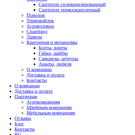
Синтепон силиконизированный
Синтепон термоскрепленный
Поролон
Термовойлок
Агроволокно
Спанбонд
Ламели
Крепления и механизмы
Болты, винты
Гайки, шайбы
Саморезы, шурупы
Анкера, дюбеля
О компании
Доставка и оплата
Контакты
О компании
Доставка и оплата
Партнерам
Агрокомпаниям
Швейным компаниям
Мебельным компаниям
Отзывы
Блог
Контакты
RU