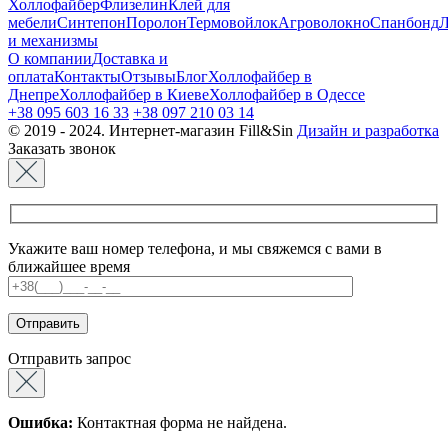
Холлофайбер
Флизелин
Клей для
мебели
Синтепон
Поролон
Термовойлок
Агроволокно
Спанбонд
Л
и механизмы
О компании
Доставка и
оплата
Контакты
Отзывы
Блог
Холлофайбер в
Днепре
Холлофайбер в Киеве
Холлофайбер в Одессе
+38 095 603 16 33
+38 097 210 03 14
© 2019 - 2024. Интернет-магазин Fill&Sin
Дизайн и разработка
Заказать звонок
Укажите ваш номер телефона, и мы свяжемся с вами в
ближайшее время
Отправить запрос
Ошибка:
Контактная форма не найдена.