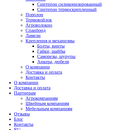
Синтепон силиконизированный
Синтепон термоскрепленный
Поролон
Термовойлок
Агроволокно
Спанбонд
Ламели
Крепления и механизмы
Болты, винты
Гайки, шайбы
Саморезы, шурупы
Анкера, дюбеля
О компании
Доставка и оплата
Контакты
О компании
Доставка и оплата
Партнерам
Агрокомпаниям
Швейным компаниям
Мебельным компаниям
Отзывы
Блог
Контакты
RU