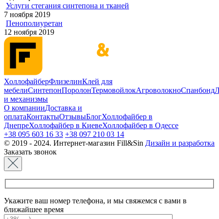
Услуги стегания синтепона и тканей
7 ноября 2019
Пенополиуретан
12 ноября 2019
Холлофайбер
Флизелин
Клей для
мебели
Синтепон
Поролон
Термовойлок
Агроволокно
Спанбонд
Л
и механизмы
О компании
Доставка и
оплата
Контакты
Отзывы
Блог
Холлофайбер в
Днепре
Холлофайбер в Киеве
Холлофайбер в Одессе
+38 095 603 16 33
+38 097 210 03 14
© 2019 - 2024. Интернет-магазин Fill&Sin
Дизайн и разработка
Заказать звонок
Укажите ваш номер телефона, и мы свяжемся с вами в
ближайшее время