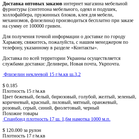
Доставка оптовых заказов
интернет магазина мебельной
фурнитуры (синтепона мебельного, одеял и подушек,
холлофайбера, пружинных блоков, клея для мебели,
механизмов, флизелина) производиться бесплатно при заказе
на сумму от 100000 гривен.
Для получения точной информации о доставке по городу
Харькову, свяжитесь, пожалуйста, с нашим менеджером по
телефону, указанному в разделе «Контакты».
Доставка по всей территории Украины осуществляется
службами доставки: Деливери, Новая почта, Укрпочта.
Флизелин неклеевой 15 г/м.кв ш.3.2
$
0.185
Плотность
15 г/м.кв
Цвет
бежевый, белый, бирюзовый, голубой, желтый, зеленый,
коричневый, красный, лиловый, мятный, оранжевый,
розовый, серый, синий, фиолетовый, черный
Похожие товары
Спанбонд плотность 17 ш. 1,6м намотка 1000 м.п.
$
120.000
за рулон
Плотность
17 г/м.кв