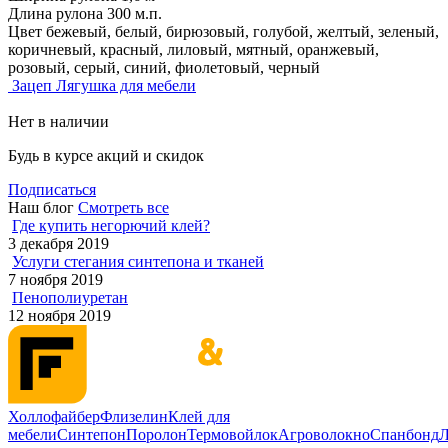
Длина рулона
300 м.п.
Цвет
бежевый, белый, бирюзовый, голубой, желтый, зеленый,
коричневый, красный, лиловый, мятный, оранжевый,
розовый, серый, синий, фиолетовый, черный
Зацеп Лягушка для мебели
Нет в наличии
Будь в курсе акций и скидок
Подписаться
Наш блог
Смотреть все
Где купить негорючий клей?
3 декабря 2019
Услуги стегания синтепона и тканей
7 ноября 2019
Пенополиуретан
12 ноября 2019
Холлофайбер
Флизелин
Клей для
мебели
Синтепон
Поролон
Термовойлок
Агроволокно
Спанбонд
Л