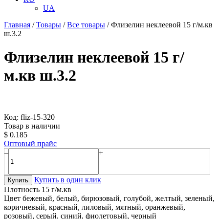
UA
Главная
/
Товары
/
Все товары
/
Флизелин неклеевой 15 г/м.кв
ш.3.2
Флизелин неклеевой 15 г/
м.кв ш.3.2
Код: fliz-15-320
Товар в наличии
$
0.185
Оптовый прайс
–
+
Купить в один клик
Купить
Плотность
15 г/м.кв
Цвет
бежевый, белый, бирюзовый, голубой, желтый, зеленый,
коричневый, красный, лиловый, мятный, оранжевый,
розовый, серый, синий, фиолетовый, черный