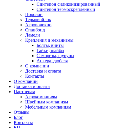
Синтепон силиконизированный
Синтепон термоскрепленный
Поролон
Термовойлок
Агроволокно
Спанбонд
Ламели
Крепления и механизмы
Болты, винты
Гайки, шайбы
Саморезы, шурупы
Анкера, дюбеля
О компании
Доставка и оплата
Контакты
О компании
Доставка и оплата
Партнерам
Агрокомпаниям
Швейным компаниям
Мебельным компаниям
Отзывы
Блог
Контакты
RU